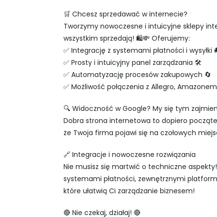
🛒 Chcesz sprzedawać w internecie?
Tworzymy nowoczesne i intuicyjne sklepy inte
wszystkim sprzedają! 🛍💸 Oferujemy:
✅ Integrację z systemami płatności i wysyłki 
✅ Prosty i intuicyjny panel zarządzania 🛠
✅ Automatyzację procesów zakupowych 🔄
✅ Możliwość połączenia z Allegro, Amazonem 
🔍 Widoczność w Google? My się tym zajmie
Dobra strona internetowa to dopiero począt
że Twoja firma pojawi się na czołowych miej
🔗 Integracje i nowoczesne rozwiązania
Nie musisz się martwić o techniczne aspekt
systemami płatności, zewnętrznymi platfor
które ułatwią Ci zarządzanie biznesem!
🔴 Nie czekaj, działaj! 🔴