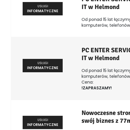
IT w Helmond
USŁUGI
INFORMATYCZNE
Od ponad 15 lat łączymy
komputerów, telefonów, 
PC ENTER SERVICE
IT w Helmond
USŁUGI
INFORMATYCZNE
Od ponad 15 lat łączymy
komputerów, telefonów, 
Cena:
!ZAPRASZAMY!
Nowoczesne stron
swój biznes z 77
USŁUGI
INFORMATYCZNE