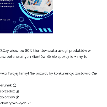
 🚀Czy wiesz, że 80% klientów szuka usług i produktów w
acisz potencjalnych klientów! 😱 Ale spokojnie – my to
wka Twojej firmy! Nie pozwól, by konkurencja zostawiła Cię
zerunek 🏆
 sprzedaż 💰
dbiorców 🌍
endów rynkowych 📈