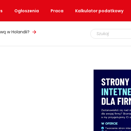
s
Ogłoszenia
Praca
Kalkulator podatkowy
wą w Holandii?