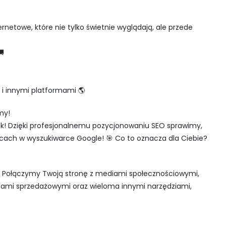
rnetowe, które nie tylko świetnie wyglądają, ale przede
🚚
i innymi platformami 🌎
my!
ek! Dzięki profesjonalnemu pozycjonowaniu SEO sprawimy,
scach w wyszukiwarce Google! 🎯 Co to oznacza dla Ciebie?
y! Połączymy Twoją stronę z mediami społecznościowymi,
mami sprzedażowymi oraz wieloma innymi narzędziami,