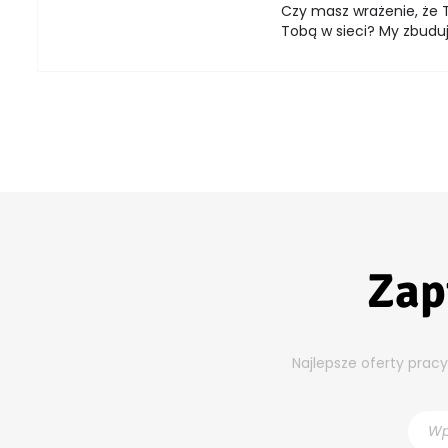
Czy masz wrażenie, że T
Tobą w sieci? My zbuduj
Zap
Najlepsze oferty prac