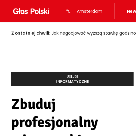
℃
Amsterdam
New
Z ostatniej chwili:
Jak negocjować wyższą stawkę godzino
USŁUGI
INFORMATYCZNE
Zbuduj
profesjonalny