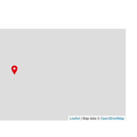
Leaflet
| Map data ©
OpenStreetMap