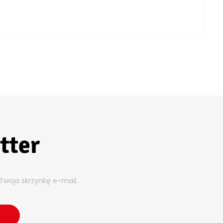
tter
Twoja skrzynkę e-mail.