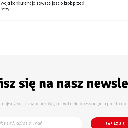
woja konkurencja zawsze jest o krok przed
emy ...
isz się na nasz newsle
y, najważniejsze wiadomości, mieszkania do wynajęcia prosto na 