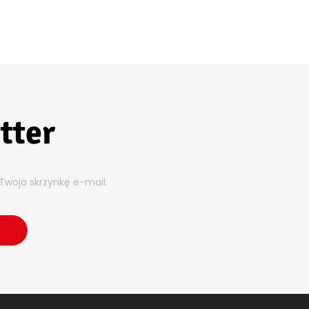
tter
Twoja skrzynkę e-mail.