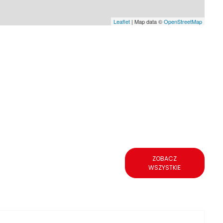
Leaflet
| Map data ©
OpenStreetMap
ZOBACZ
WSZYSTKIE