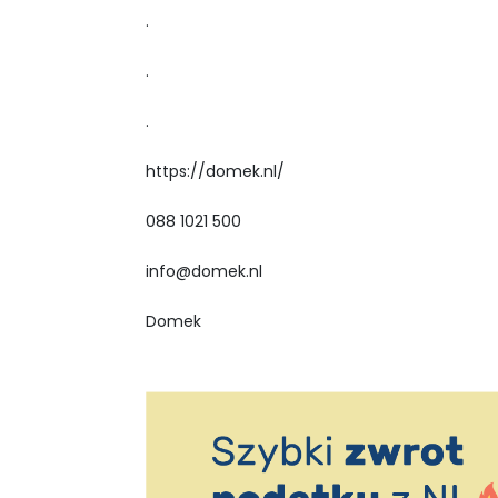
.
.
.
https://domek.nl/
088 1021 500
info@domek.nl
Domek