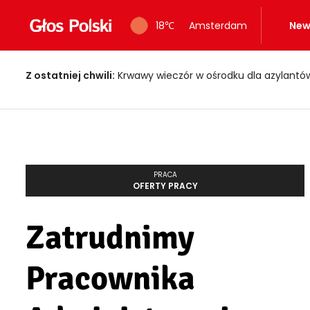
18
℃
Amsterdam
New
Z ostatniej chwili:
Krwawy wieczór w ośrodku dla azylantów! Dwi
PRACA
OFERTY PRACY
Zatrudnimy
Pracownika