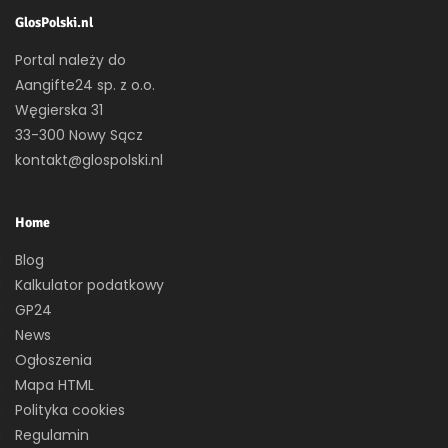
GlosPolski.nl
Portal należy do
Aangifte24 sp. z o.o.
Węgierska 31
33-300 Nowy Sącz
kontakt@glospolski.nl
Home
Blog
Kalkulator podatkowy
GP24
News
Ogłoszenia
Mapa HTML
Polityka cookies
Regulamin