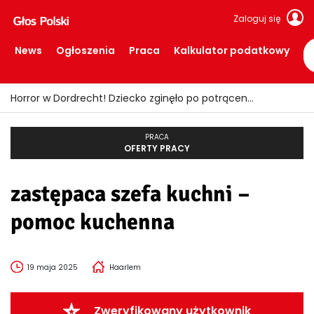
Zaloguj się
News
Ogłoszenia
Praca
Kalkulator podatkowy
Horror w Dordrecht! Dziecko zginęło po potrąceniu przez busa
PRACA
OFERTY PRACY
zastępaca szefa kuchni –
pomoc kuchenna
19 maja 2025
Haarlem
Zweryfikowany użytkownik