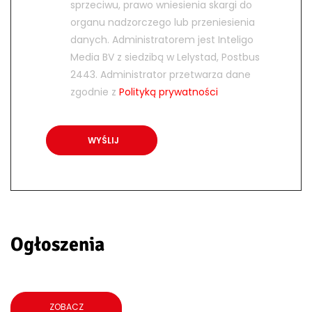
sprzeciwu, prawo wniesienia skargi do
organu nadzorczego lub przeniesienia
danych. Administratorem jest Inteligo
Media BV z siedzibą w Lelystad, Postbus
2443. Administrator przetwarza dane
zgodnie z
Polityką prywatności
Ogłoszenia
ZOBACZ