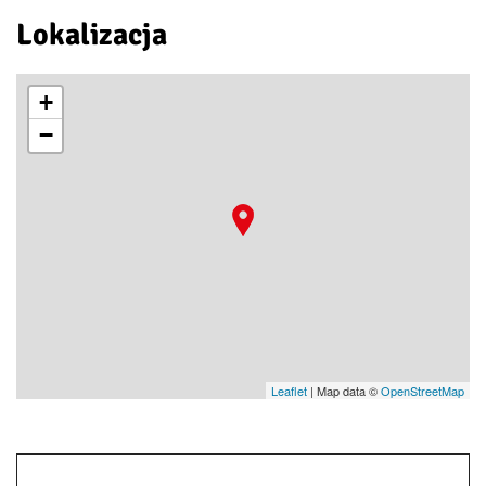
Lokalizacja
+
−
Leaflet
| Map data ©
OpenStreetMap