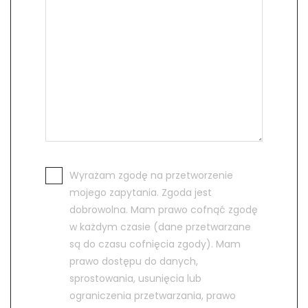
Wyrażam zgodę na przetworzenie
mojego zapytania. Zgoda jest
dobrowolna. Mam prawo cofnąć zgodę
w każdym czasie (dane przetwarzane
są do czasu cofnięcia zgody). Mam
prawo dostępu do danych,
sprostowania, usunięcia lub
ograniczenia przetwarzania, prawo