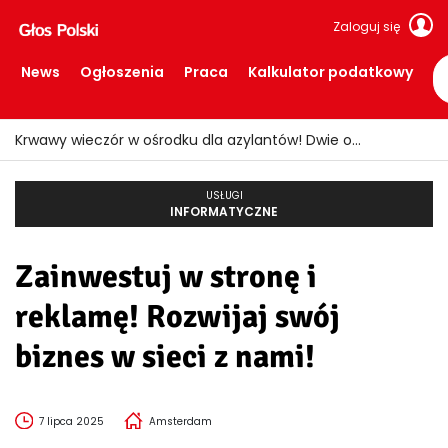
Zaloguj się
News
Ogłoszenia
Praca
Kalkulator podatkowy
Krwawy wieczór w ośrodku dla azylantów! Dwie osoby ranne po ataku nożem
USŁUGI
INFORMATYCZNE
Zainwestuj w stronę i
reklamę! Rozwijaj swój
biznes w sieci z nami!
7 lipca 2025
Amsterdam