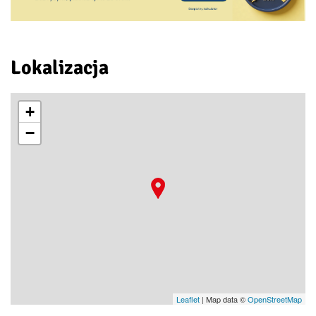
Lokalizacja
+
−
Leaflet
| Map data ©
OpenStreetMap