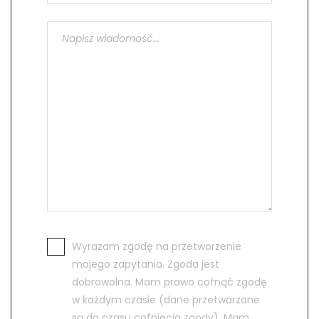
Wyrażam zgodę na przetworzenie
mojego zapytania. Zgoda jest
dobrowolna. Mam prawo cofnąć zgodę
w każdym czasie (dane przetwarzane
są do czasu cofnięcia zgody). Mam