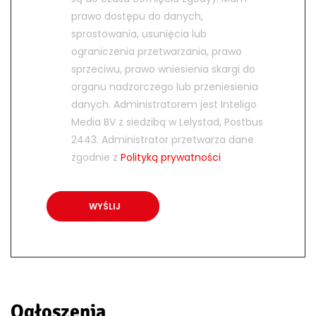
prawo dostępu do danych,
sprostowania, usunięcia lub
ograniczenia przetwarzania, prawo
sprzeciwu, prawo wniesienia skargi do
organu nadzorczego lub przeniesienia
danych. Administratorem jest Inteligo
Media BV z siedzibą w Lelystad, Postbus
2443. Administrator przetwarza dane
zgodnie z
Polityką prywatności
Ogłoszenia