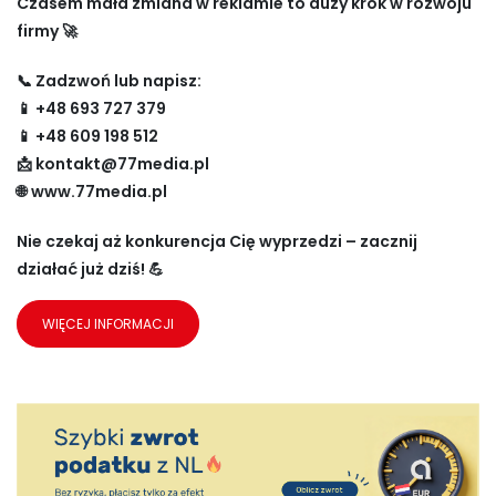
Czasem mała zmiana w reklamie to duży krok w rozwoju
firmy 🚀
📞 Zadzwoń lub napisz:
📱 +48 693 727 379
📱 +48 609 198 512
📩
kontakt@77media.pl
🌐
www.77media.pl
Nie czekaj aż konkurencja Cię wyprzedzi – zacznij
działać już dziś! 💪
WIĘCEJ INFORMACJI