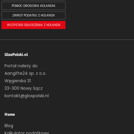
POMOC DROGOWA HOLANDIA
ZWROT PODATKU Z HOLANDII
WSZYSTKIE OGŁOSZENIA Z HOLANDII
GlosPolski.nl
Portal należy do
Aangifte24 sp. z o.o.
Węgierska 31
33-300 Nowy Sącz
kontakt@glospolski.nl
Home
Blog
Kalkulator podatkowy