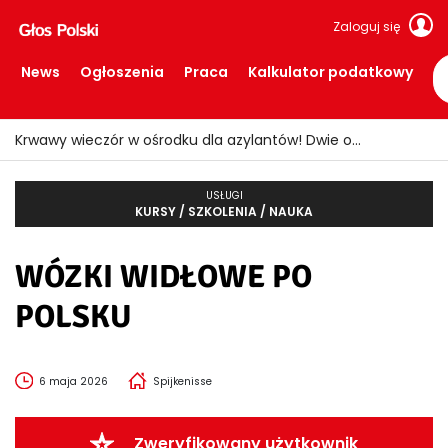
Zaloguj się
News
Ogłoszenia
Praca
Kalkulator podatkowy
Krwawy wieczór w ośrodku dla azylantów! Dwie osoby ranne po ataku nożem
USŁUGI
KURSY / SZKOLENIA / NAUKA
WÓZKI WIDŁOWE PO
POLSKU
6 maja 2026
Spijkenisse
Zweryfikowany użytkownik