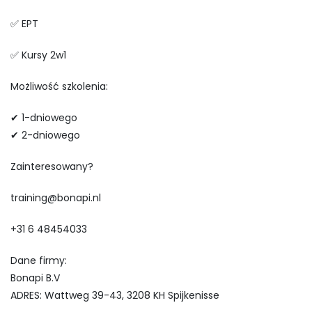
✅ EPT
✅ Kursy 2w1
Możliwość szkolenia:
✔ 1-dniowego
✔ 2-dniowego
Zainteresowany?
training@bonapi.nl
+31 6 48454033
Dane firmy:
Bonapi B.V
ADRES: Wattweg 39-43, 3208 KH Spijkenisse