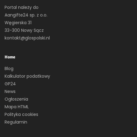
Portal należy do
Aangifte24 sp. z o.o.
Węgierska 31
33-300 Nowy Sącz
kontakt@glospolski.nl
Home
Blog
Kalkulator podatkowy
GP24
News
Ogłoszenia
Mapa HTML
Polityka cookies
Regulamin