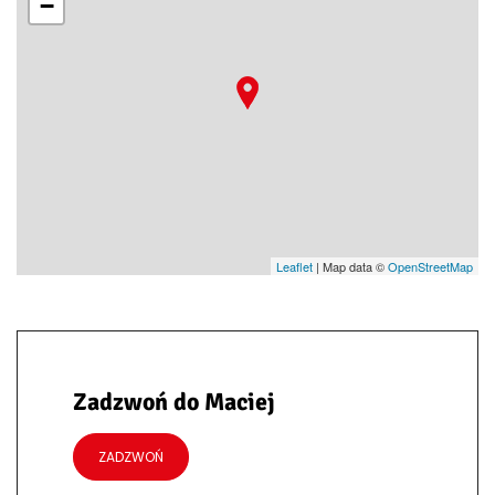
−
Leaflet
| Map data ©
OpenStreetMap
Zadzwoń do Maciej
ZADZWOŃ