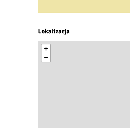
Lokalizacja
+
−