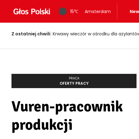
15
℃
Amsterdam
New
Z ostatniej chwili:
Krwawy wieczór w ośrodku dla azylantów! Dwi
PRACA
OFERTY PRACY
Vuren-pracownik
produkcji