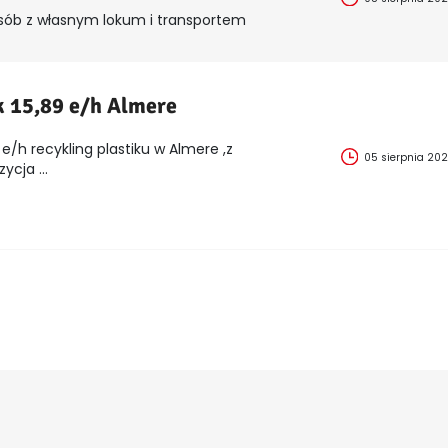
sób z własnym lokum i transportem
k 15,89 e/h Almere
e/h recykling plastiku w Almere ,z
05 sierpnia 20
cja ...