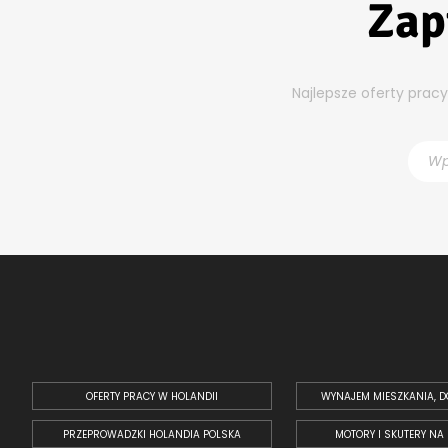
Zap
Najlepsze oferty prac
OFERTY PRACY W HOLANDII
WYNAJEM MIESZKANIA, D
PRZEPROWADZKI HOLANDIA POLSKA
MOTORY I SKUTERY NA