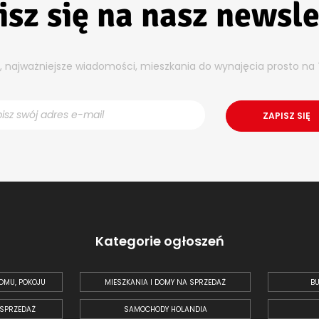
isz się na nasz newsle
y, najważniejsze wiadomości, mieszkania do wynajęcia prosto na 
Kategorie ogłoszeń
OMU, POKOJU
MIESZKANIA I DOMY NA SPRZEDAŻ
BU
 SPRZEDAŻ
SAMOCHODY HOLANDIA