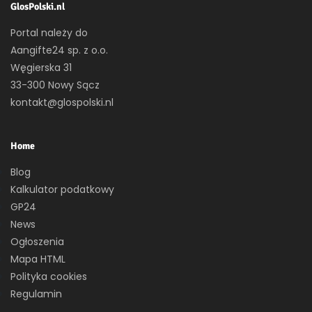
GlosPolski.nl
Portal należy do
Aangifte24 sp. z o.o.
Węgierska 31
33-300 Nowy Sącz
kontakt@glospolski.nl
Home
Blog
Kalkulator podatkowy
GP24
News
Ogłoszenia
Mapa HTML
Polityka cookies
Regulamin