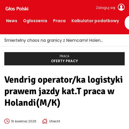
Zaloguj się
News
Ogłoszenia
Praca
Kalkulator podatkowy
Śmiertelny chaos na granicy z Niemcami! Holendrzy żądają interwencji ministra
PRACA
OFERTY PRACY
Vendrig operator/ka logistyki
prawem jazdy kat.T praca w
Holandi(M/K)
16 kwietnia 2026
Utrecht