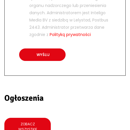
organu nadzorczego lub przeniesienia
danych. Administratorem jest Inteligo
Media BV z siedzibą w Lelystad, Postbus
2443. Administrator przetwarza dane
zgodnie z
Polityką prywatności
Ogłoszenia
ZOBACZ
WSZYSTKIE