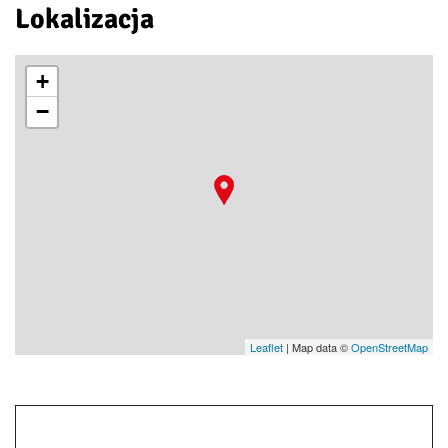
Lokalizacja
+
−
Leaflet
| Map data ©
OpenStreetMap