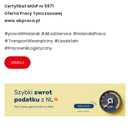
Certyfikat MGiP nr 5971
Oferta Pracy Tymczasowej
www.abpraca.pl
#pracaWHolandii #ABJobService #HolandiaPraca
#TransportWewnętrzny #IJsselstein
#PracownikLogistyczny
APLIKUJ