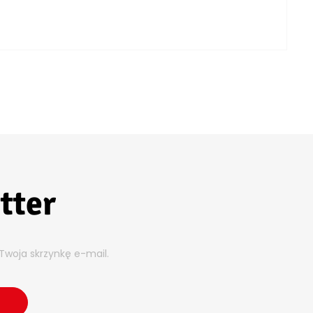
tter
Twoja skrzynkę e-mail.