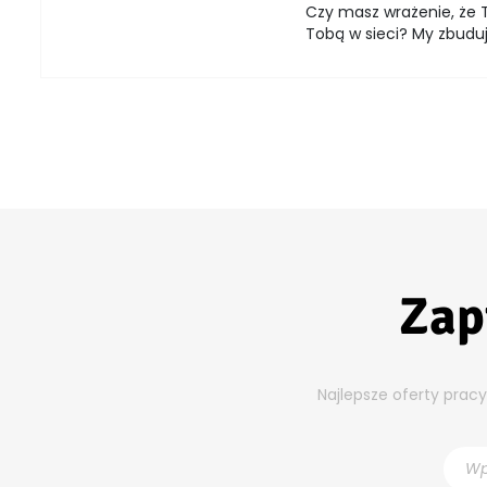
Czy masz wrażenie, że T
Tobą w sieci? My zbuduj
Zap
Najlepsze oferty prac