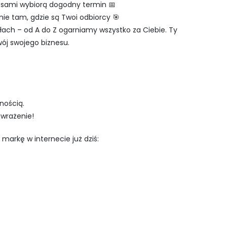
ci sami wybiorą dogodny termin 📅
ie tam, gdzie są Twoi odbiorcy 🎯
łach – od A do Z ogarniamy wszystko za Ciebie. Ty
wój swojego biznesu.
nością.
 wrażenie!
 markę w internecie już dziś: