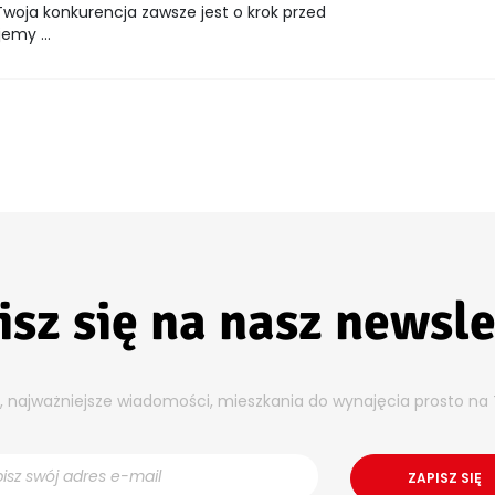
woja konkurencja zawsze jest o krok przed
emy ...
isz się na nasz newsle
y, najważniejsze wiadomości, mieszkania do wynajęcia prosto na 