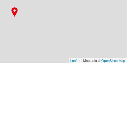
Leaflet
| Map data ©
OpenStreetMap