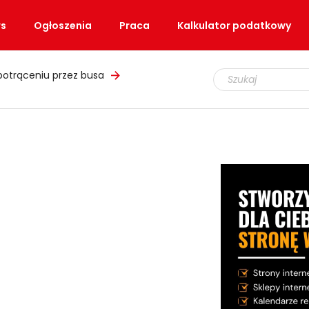
s
Ogłoszenia
Praca
Kalkulator podatkowy
potrąceniu przez busa