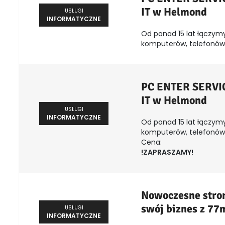
IT w Helmond
USŁUGI
INFORMATYCZNE
Od ponad 15 lat łączymy
komputerów, telefonów, 
PC ENTER SERVICE
IT w Helmond
USŁUGI
INFORMATYCZNE
Od ponad 15 lat łączymy
komputerów, telefonów, 
Cena:
!ZAPRASZAMY!
Nowoczesne stron
swój biznes z 77
USŁUGI
INFORMATYCZNE