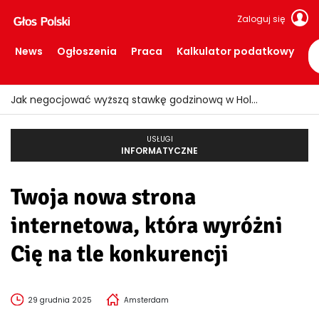
Zaloguj się
News
Ogłoszenia
Praca
Kalkulator podatkowy
Jak negocjować wyższą stawkę godzinową w Holandii?
USŁUGI
INFORMATYCZNE
Twoja nowa strona
internetowa, która wyróżni
Cię na tle konkurencji
29 grudnia 2025
Amsterdam