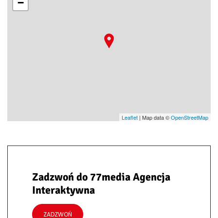
−
Leaflet
| Map data ©
OpenStreetMap
Zadzwoń do 77media Agencja
Interaktywna
ZADZWOŃ