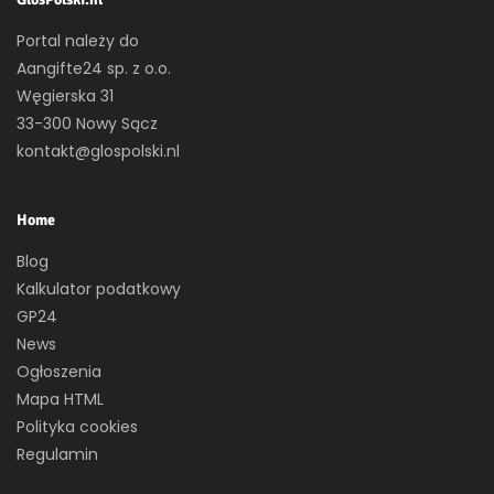
Portal należy do
Aangifte24 sp. z o.o.
Węgierska 31
33-300 Nowy Sącz
kontakt@glospolski.nl
Home
Blog
Kalkulator podatkowy
GP24
News
Ogłoszenia
Mapa HTML
Polityka cookies
Regulamin