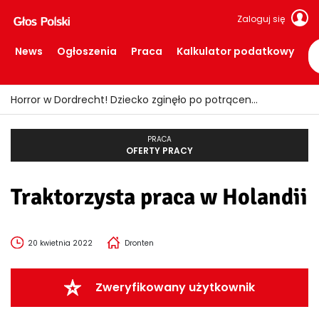
Zaloguj się
News
Ogłoszenia
Praca
Kalkulator podatkowy
Horror w Dordrecht! Dziecko zginęło po potrąceniu przez busa
PRACA
OFERTY PRACY
Traktorzysta praca w Holandii
20 kwietnia 2022
Dronten
Zweryfikowany użytkownik