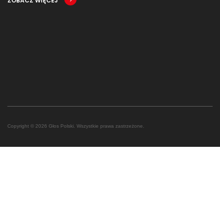
ZOBACZ WIĘCEJ
Copyright © 2026 Głos Polski. Wszystkie prawa zastrzeżone.