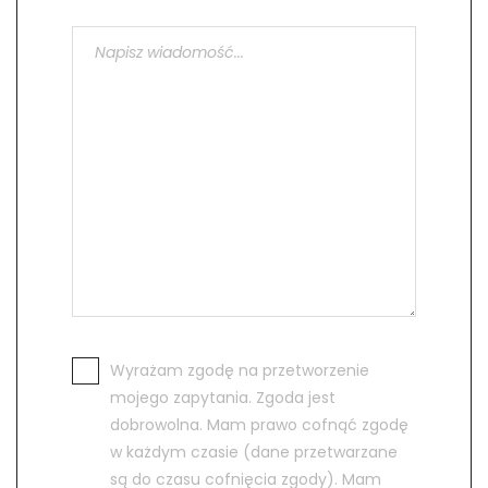
Wyrażam zgodę na przetworzenie
mojego zapytania. Zgoda jest
dobrowolna. Mam prawo cofnąć zgodę
w każdym czasie (dane przetwarzane
są do czasu cofnięcia zgody). Mam