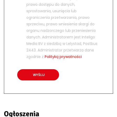
prawo dostępu do danych,
sprostowania, usunięcia lub
ograniczenia przetwarzania, prawo
sprzeciwu, prawo wniesienia skargi do
organu nadzorczego lub przeniesienia
danych. Administratorem jest Inteligo
Media BV z siedzibą w Lelystad, Postbus
2443. Administrator przetwarza dane
zgodnie z
Polityką prywatności
Ogłoszenia