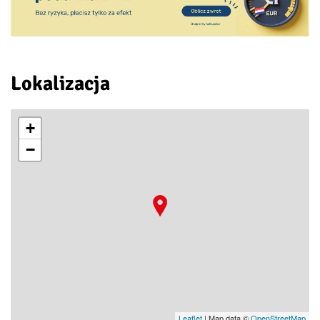
Lokalizacja
+
−
Leaflet
| Map data ©
OpenStreetMap