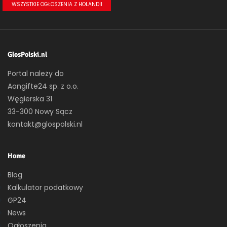
WSZYSTKIE OGŁOSZENIA Z HOLANDII
GlosPolski.nl
Portal należy do
Aangifte24 sp. z o.o.
Węgierska 31
33-300 Nowy Sącz
kontakt@glospolski.nl
Home
Blog
Kalkulator podatkowy
GP24
News
Ogłoszenia