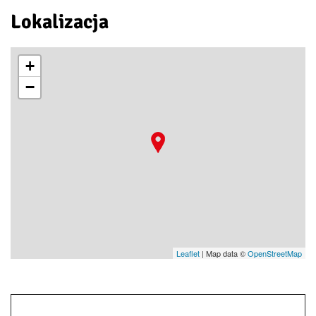
Lokalizacja
+
−
Leaflet
| Map data ©
OpenStreetMap