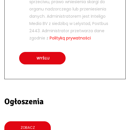
sprzeciwu, prawo wniesienia skargi do
organu nadzorczego lub przeniesienia
danych. Administratorem jest Inteligo
Media BV z siedzibą w Lelystad, Postbus
2443. Administrator przetwarza dane
zgodnie z
Polityką prywatności
Ogłoszenia
ZOBACZ