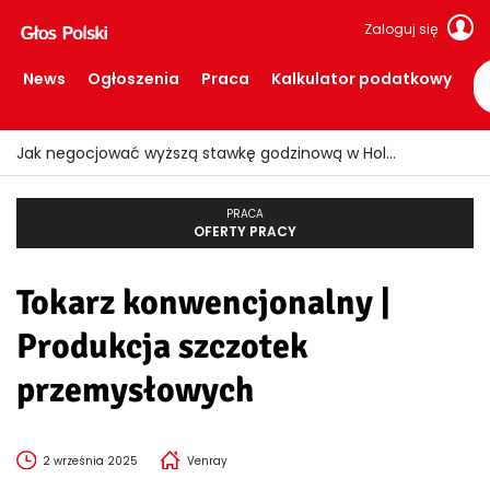
Zaloguj się
News
Ogłoszenia
Praca
Kalkulator podatkowy
Jak negocjować wyższą stawkę godzinową w Holandii?
PRACA
OFERTY PRACY
Tokarz konwencjonalny |
Produkcja szczotek
przemysłowych
2 września 2025
Venray