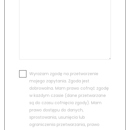
Wyrażam zgodę na przetworzenie
mojego zapytania. Zgoda jest
dobrowolna. Mam prawo cofnąć zgodę
w każdym czasie (dane przetwarzane
są do czasu cofnięcia zgody). Mam
prawo dostępu do danych,
sprostowania, usunięcia lub
ograniczenia przetwarzania, prawo