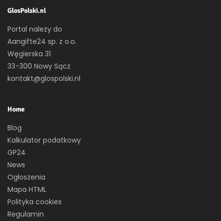
GlosPolski.nl
Portal należy do
Aangifte24 sp. z o.o.
Węgierska 31
33-300 Nowy Sącz
kontakt@glospolski.nl
Home
Blog
Kalkulator podatkowy
GP24
News
Ogłoszenia
Mapa HTML
Polityka cookies
Regulamin