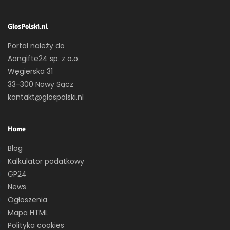
GlosPolski.nl
Portal należy do
Aangifte24 sp. z o.o.
Węgierska 31
33-300 Nowy Sącz
kontakt@glospolski.nl
Home
Blog
Kalkulator podatkowy
GP24
News
Ogłoszenia
Mapa HTML
Polityka cookies