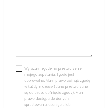
Wyrażam zgodę na przetworzenie
mojego zapytania. Zgoda jest
dobrowolna. Mam prawo cofnąć zgodę
w każdym czasie (dane przetwarzane
są do czasu cofnięcia zgody). Mam
prawo dostępu do danych,
sprostowania, usunięcia lub