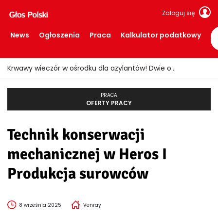
Zaloguj się
News
Ogłoszenia
Praca
Kalkulator podatkowy
Krwawy wieczór w ośrodku dla azylantów! Dwie osoby ranne po ataku nożem
PRACA
OFERTY PRACY
Technik konserwacji
mechanicznej w Heros I
Produkcja surowców
8 września 2025
Venray