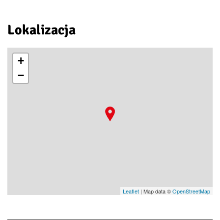
Lokalizacja
+
−
Leaflet
| Map data ©
OpenStreetMap