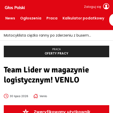
Zaloguj się
News
Ogłoszenia
Praca
Kalkulator podatkowy
Motocyklista ciężko ranny po zderzeniu z busem
PRACA
OFERTY PRACY
Team Lider w magazynie
logistycznym! VENLO
30 lipca 2026
Venlo
Zweryfikowany użytkownik