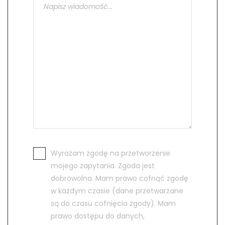
Wyrażam zgodę na przetworzenie
mojego zapytania. Zgoda jest
dobrowolna. Mam prawo cofnąć zgodę
w każdym czasie (dane przetwarzane
są do czasu cofnięcia zgody). Mam
prawo dostępu do danych,