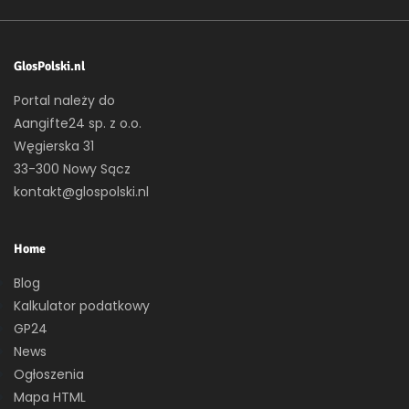
GlosPolski.nl
Portal należy do
Aangifte24 sp. z o.o.
Węgierska 31
33-300 Nowy Sącz
kontakt@glospolski.nl
Home
Blog
Kalkulator podatkowy
GP24
News
Ogłoszenia
Mapa HTML