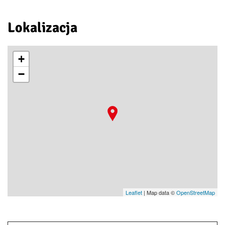
Lokalizacja
+
−
Leaflet
| Map data ©
OpenStreetMap