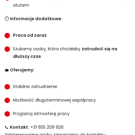
atutem
⏱
Informacje dodatkowe:
Praca od zaraz
Szukamy osoby, która chciałaby
zatrudnić się na
dłuższy czas
💼
Oferujemy:
Stabilne zatrudnienie
Możliwość długoterminowej współpracy
Przyjazną atmosferę pracy
📞
Kontakt:
+31 655 209 926
Zainteresowane osoby zapraszamy do kontaktu