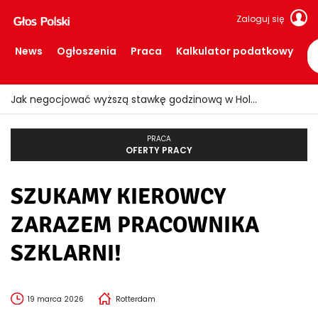
Zaloguj się
News
Ogłoszenia
Praca
Kalkulator podatkowy
Jak negocjować wyższą stawkę godzinową w Holandii?
PRACA
OFERTY PRACY
SZUKAMY KIEROWCY
ZARAZEM PRACOWNIKA
SZKLARNI!
19 marca 2026
Rotterdam