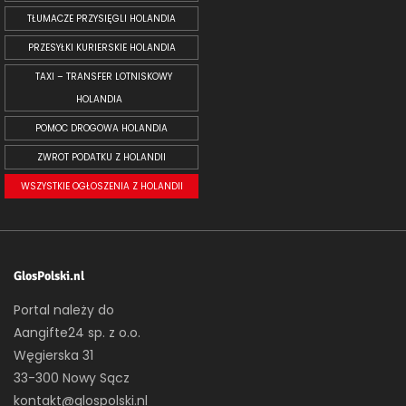
TŁUMACZE PRZYSIĘGLI HOLANDIA
PRZESYŁKI KURIERSKIE HOLANDIA
TAXI – TRANSFER LOTNISKOWY
HOLANDIA
POMOC DROGOWA HOLANDIA
ZWROT PODATKU Z HOLANDII
WSZYSTKIE OGŁOSZENIA Z HOLANDII
GlosPolski.nl
Portal należy do
Aangifte24 sp. z o.o.
Węgierska 31
33-300 Nowy Sącz
kontakt@glospolski.nl