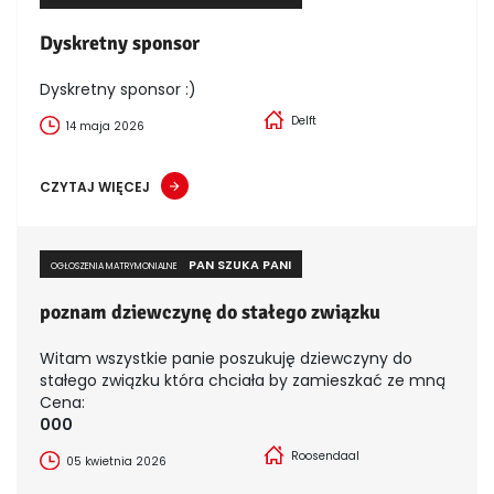
Dyskretny sponsor
Dyskretny sponsor :)
Delft
14 maja 2026
CZYTAJ WIĘCEJ
PAN SZUKA PANI
OGŁOSZENIA MATRYMONIALNE
poznam dziewczynę do stałego związku
Witam wszystkie panie poszukuję dziewczyny do
stałego związku która chciała by zamieszkać ze mną
Cena:
000
Roosendaal
05 kwietnia 2026