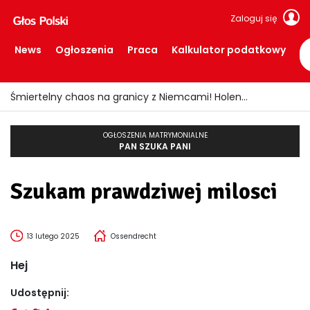
Zaloguj się
News
Ogłoszenia
Praca
Kalkulator podatkowy
Śmiertelny chaos na granicy z Niemcami! Holendrzy żądają interwencji ministra
OGŁOSZENIA MATRYMONIALNE
PAN SZUKA PANI
Szukam prawdziwej milosci
13 lutego 2025
Ossendrecht
Hej
Udostępnij: