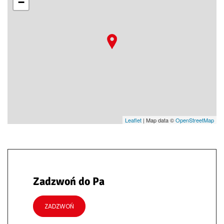
−
Leaflet
| Map data ©
OpenStreetMap
Zadzwoń do Pa
ZADZWOŃ