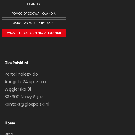
HOLANDIA
POMOC DROGOWA HOLANDIA
ZWROT PODATKU Z HOLANDII
WSZYSTKIE OGŁOSZENIA Z HOLANDII
GlosPolski.nl
Portal należy do
Aangifte24 sp. z o.o.
Węgierska 31
33-300 Nowy Sącz
kontakt@glospolski.nl
Home
Blog