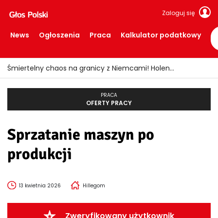
Zaloguj się
News
Ogłoszenia
Praca
Kalkulator podatkowy
Śmiertelny chaos na granicy z Niemcami! Holendrzy żądają interwencji ministra
PRACA
OFERTY PRACY
Sprzatanie maszyn po
produkcji
13 kwietnia 2026
Hillegom
Zweryfikowany użytkownik