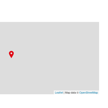
Leaflet
| Map data ©
OpenStreetMap