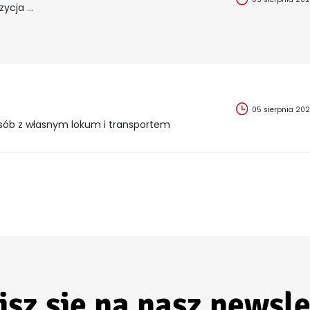
cja ...
05 sierpnia 20
sób z własnym lokum i transportem
isz się na nasz newsle