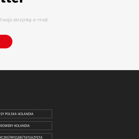
Twoja skrzynkę e-mail.
SY POLSKA HOLANDIA
ROWERY HOLANDIA
YCZKI/FRYZJER/TATUAŻYSTA