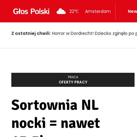
22
℃
Amsterdam
New
Z ostatniej chwili:
Horror w Dordrecht! Dziecko zginęło po 
PRACA
OFERTY PRACY
Sortownia NL
nocki = nawet