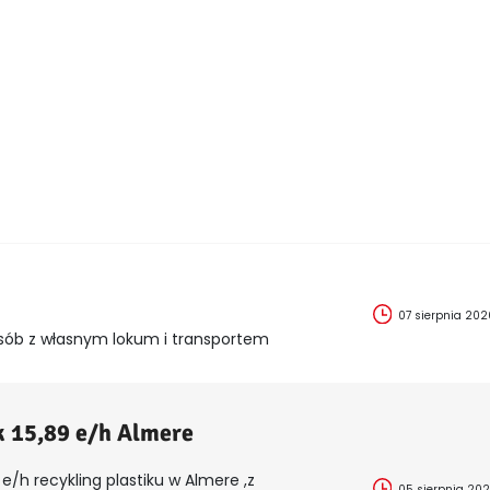
07 sierpnia 202
sób z własnym lokum i transportem
k 15,89 e/h Almere
e/h recykling plastiku w Almere ,z
05 sierpnia 20