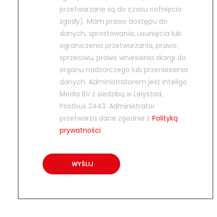
przetwarzane są do czasu cofnięcia
zgody). Mam prawo dostępu do
danych, sprostowania, usunięcia lub
ograniczenia przetwarzania, prawo
sprzeciwu, prawo wniesienia skargi do
organu nadzorczego lub przeniesienia
danych. Administratorem jest Inteligo
Media BV z siedzibą w Lelystad,
Postbus 2443. Administrator
przetwarza dane zgodnie z
Polityką
prywatności