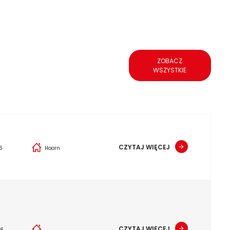
ZOBACZ
WSZYSTKIE
CZYTAJ WIĘCEJ
6
Hoorn
CZYTAJ WIĘCEJ
26