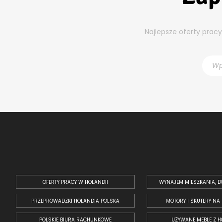
Najlepsze oferty prac
OFERTY PRACY W HOLANDII
WYNAJEM MIESZKANIA, D
PRZEPROWADZKI HOLANDIA POLSKA
MOTORY I SKUTERY NA
POLSKIE BIURA RACHUNKOWE
UŻYWANE MEBLE Z H