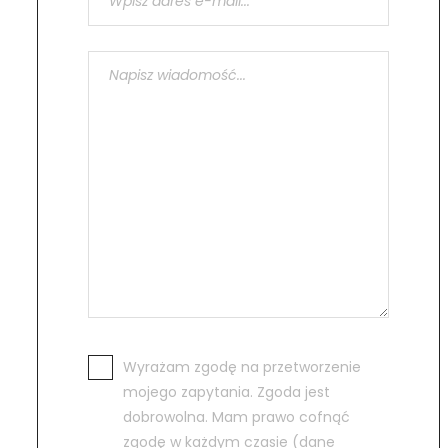
Wyrażam zgodę na przetworzenie
mojego zapytania. Zgoda jest
dobrowolna. Mam prawo cofnąć
zgodę w każdym czasie (dane