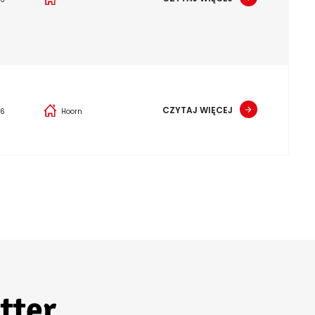
CZYTAJ WIĘCEJ
26
Hoorn
tter