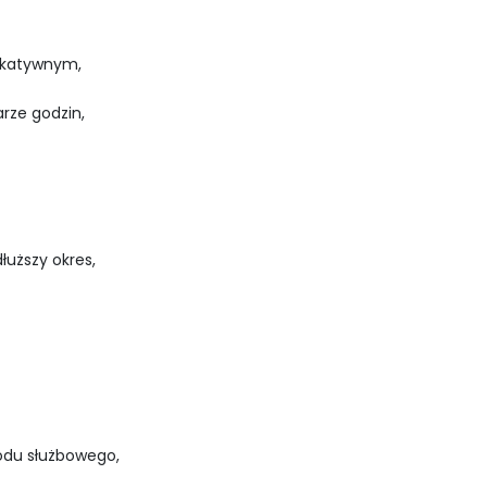
nikatywnym,
rze godzin,
łuższy okres,
odu służbowego,