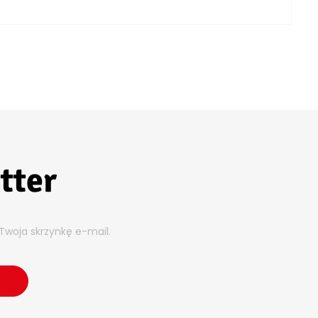
tter
Twoja skrzynkę e-mail.