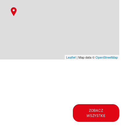
Leaflet
| Map data ©
OpenStreetMap
ZOBACZ
WSZYSTKIE