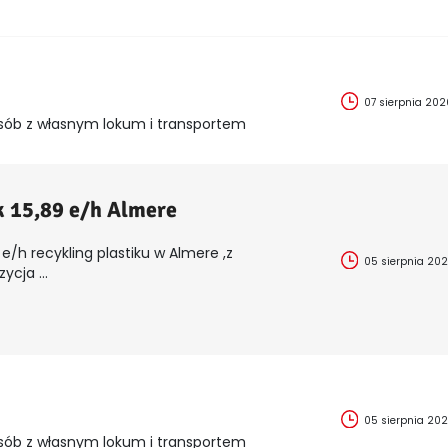
07 sierpnia 202
sób z własnym lokum i transportem
k 15,89 e/h Almere
e/h recykling plastiku w Almere ,z
05 sierpnia 20
cja ...
05 sierpnia 20
sób z własnym lokum i transportem