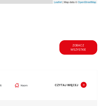
Leaflet
| Map data ©
OpenStreetMap
ZOBACZ
WSZYSTKIE
CZYTAJ WIĘCEJ
26
Hoorn