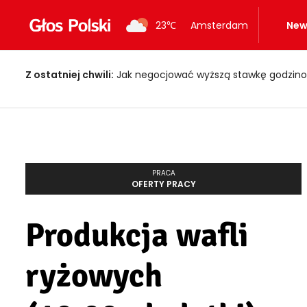
23
℃
Amsterdam
New
Z ostatniej chwili:
Jak negocjować wyższą stawkę godzino
PRACA
OFERTY PRACY
Produkcja wafli
ryżowych