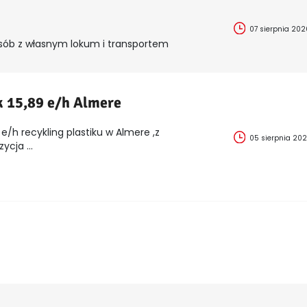
07 sierpnia 202
sób z własnym lokum i transportem
k 15,89 e/h Almere
e/h recykling plastiku w Almere ,z
05 sierpnia 20
cja ...