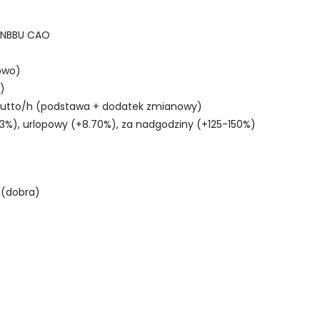
u NBBU CAO
owo)
)
rutto/h (podstawa + dodatek zmianowy)
3%), urlopowy (+8.70%), za nadgodziny (+125-150%)
 (dobra)