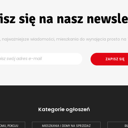
isz się na nasz newsle
y, najważniejsze wiadomości, mieszkania do wynajęcia prosto na 
Kategorie ogłoszeń
OMU, POKOJU
MIESZKANIA I DOMY NA SPRZEDAŻ
BU