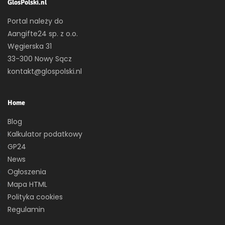
GlosPolski.nl
Portal należy do
Aangifte24 sp. z o.o.
Węgierska 31
33-300 Nowy Sącz
kontakt@glospolski.nl
Home
Blog
Kalkulator podatkowy
GP24
News
Ogłoszenia
Mapa HTML
Polityka cookies
Regulamin