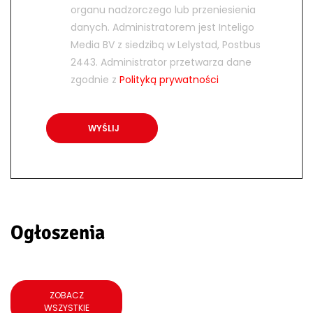
organu nadzorczego lub przeniesienia
danych. Administratorem jest Inteligo
Media BV z siedzibą w Lelystad, Postbus
2443. Administrator przetwarza dane
zgodnie z
Polityką prywatności
Ogłoszenia
ZOBACZ
WSZYSTKIE