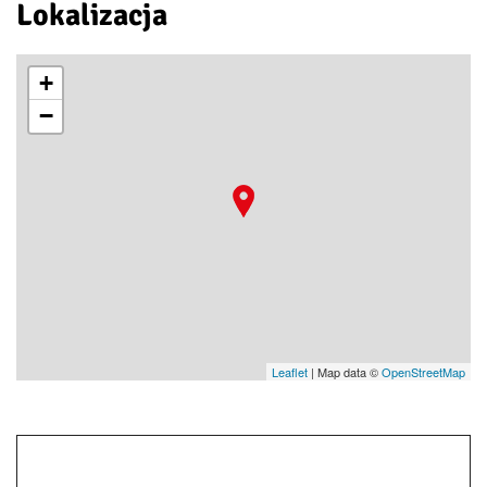
Lokalizacja
+
−
Leaflet
| Map data ©
OpenStreetMap