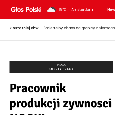
19
℃
Amsterdam
New
Z ostatniej chwili:
Śmiertelny chaos na granicy z Niemcami! Holendr
PRACA
OFERTY PRACY
Pracownik
produkcji zywnosci