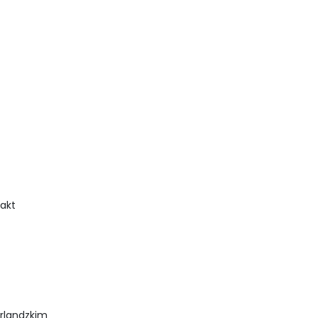
akt
erlandzkim