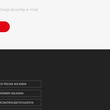
Twoja skrzynkę e-mail.
SY POLSKA HOLANDIA
ROWERY HOLANDIA
YCZKI/FRYZJER/TATUAŻYSTA