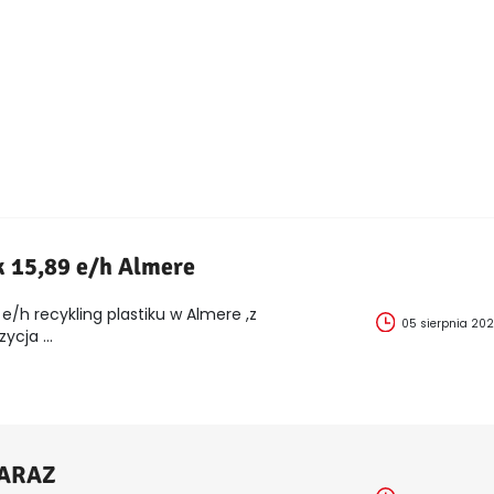
k 15,89 e/h Almere
e/h recykling plastiku w Almere ,z
05 sierpnia 20
cja ...
ZARAZ