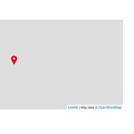
Leaflet
| Map data ©
OpenStreetMap