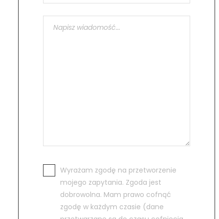
Wyrażam zgodę na przetworzenie
mojego zapytania. Zgoda jest
dobrowolna. Mam prawo cofnąć
zgodę w każdym czasie (dane