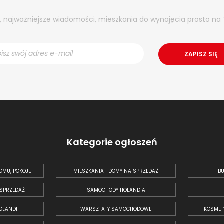
y, najważniejsze wiadomości, mieszkania do wynajęcia prosto na 
Kategorie ogłoszeń
OMU, POKOJU
MIESZKANIA I DOMY NA SPRZEDAŻ
BU
 SPRZEDAŻ
SAMOCHODY HOLANDIA
OLANDII
WARSZTATY SAMOCHODOWE
KOSMET