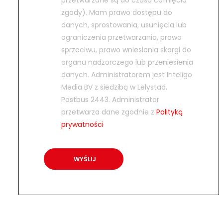
przetwarzane są do czasu cofnięcia
zgody). Mam prawo dostępu do
danych, sprostowania, usunięcia lub
ograniczenia przetwarzania, prawo
sprzeciwu, prawo wniesienia skargi do
organu nadzorczego lub przeniesienia
danych. Administratorem jest Inteligo
Media BV z siedzibą w Lelystad,
Postbus 2443. Administrator
przetwarza dane zgodnie z
Polityką
prywatności