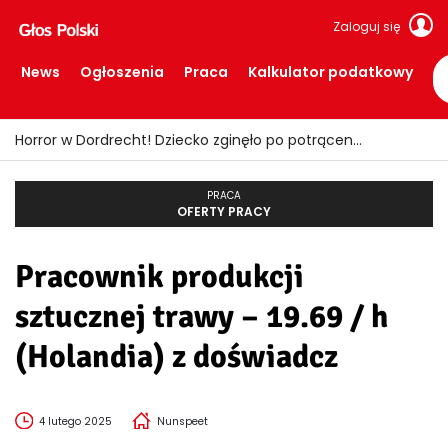
Zaloguj się
News
Ogłoszenia
Praca
Kalkulator podatkowy
Horror w Dordrecht! Dziecko zginęło po potrąceniu przez busa
PRACA
OFERTY PRACY
Pracownik produkcji
sztucznej trawy – 19.69 / h
(Holandia) z doświadcz
4 lutego 2025
Nunspeet