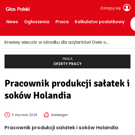
Zaloguj się
News
Ogłoszenia
Praca
Kalkulator podatkowy
Krwawy wieczór w ośrodku dla azylantów! Dwie osoby ranne po ataku nożem
PRACA
OFERTY PRACY
Pracownik produkcji sałatek i
soków Holandia
5 stycznia 2026
Driebergen
Pracownik produkcji sałatek i soków Holandia