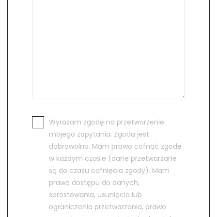
Wyrażam zgodę na przetworzenie
mojego zapytania. Zgoda jest
dobrowolna. Mam prawo cofnąć zgodę
w każdym czasie (dane przetwarzane
są do czasu cofnięcia zgody). Mam
prawo dostępu do danych,
sprostowania, usunięcia lub
ograniczenia przetwarzania, prawo