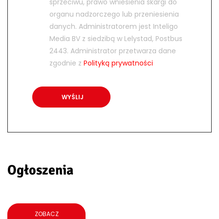
sprzeciwu, prawo wniesienia skargi do
organu nadzorczego lub przeniesienia
danych. Administratorem jest Inteligo
Media BV z siedzibą w Lelystad, Postbus
2443. Administrator przetwarza dane
zgodnie z
Polityką prywatności
Ogłoszenia
ZOBACZ