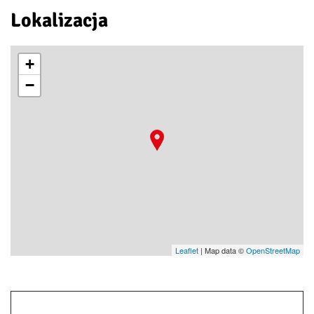
Lokalizacja
+
−
Leaflet
| Map data ©
OpenStreetMap