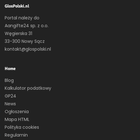
GlosPolski.nl
Portal należy do
Aangifte24 sp. z o.o.
Węgierska 31
33-300 Nowy Sącz
kontakt@glospolski.nl
Home
Blog
Kalkulator podatkowy
GP24
News
Ogłoszenia
Mapa HTML
Polityka cookies
Regulamin