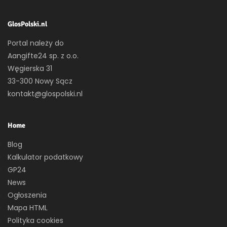
GlosPolski.nl
Portal należy do
Aangifte24 sp. z o.o.
Węgierska 31
33-300 Nowy Sącz
kontakt@glospolski.nl
Home
Blog
Kalkulator podatkowy
GP24
News
Ogłoszenia
Mapa HTML
Polityka cookies