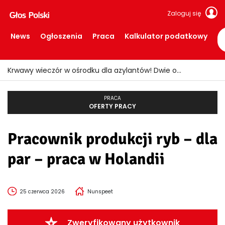
Zaloguj się
News
Ogłoszenia
Praca
Kalkulator podatkowy
Krwawy wieczór w ośrodku dla azylantów! Dwie osoby ranne po ataku nożem
PRACA
OFERTY PRACY
Pracownik produkcji ryb – dla
par – praca w Holandii
25 czerwca 2026
Nunspeet
Zweryfikowany użytkownik