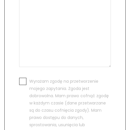
Wyrażam zgodę na przetworzenie
mojego zapytania. Zgoda jest
dobrowolna. Mam prawo cofnąć zgodę
w każdym czasie (dane przetwarzane
są do czasu cofnięcia zgody). Mam
prawo dostępu do danych,
sprostowania, usunięcia lub