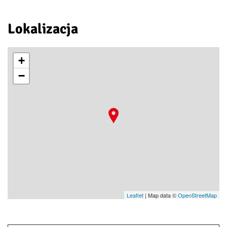
Lokalizacja
+
−
Leaflet
| Map data ©
OpenStreetMap