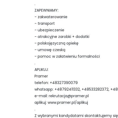
.
ZAPEWNIAMY:
- zakwaterowanie
- transport
- ubezpieczenie
- atrakcyjne zarobki + dodatki
- polskojęzyczną opiekę
- umowę czeską
- pomoc w załatwieniu formalności
.
APLIKUJ:
Pramer
telefon: ‪‪+48327390079‬‬
whatsapp: +48792411332, ‪+48533282372, ‪+
e-mail:
rekrutacja@pramer.pl
aplikuj: ‪www.pramer.pl/aplikuj‬
.
Z wybranymi kandydatami skontaktujemy się