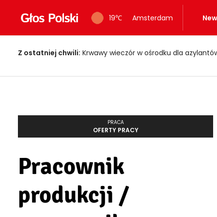
19
℃
Amsterdam
New
Z ostatniej chwili:
Krwawy wieczór w ośrodku dla azylantów! Dwi
PRACA
OFERTY PRACY
Pracownik
produkcji /