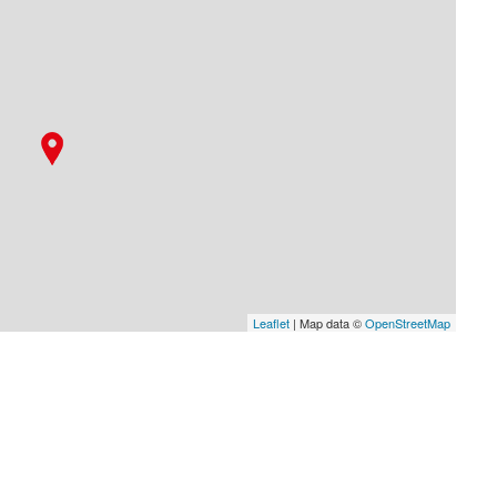
Leaflet
| Map data ©
OpenStreetMap