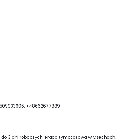
48509933606‬, +48662677889
 do 3 dni roboczych. Praca tymczasowa w Czechach.