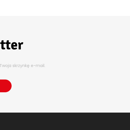
tter
Twoja skrzynkę e-mail.