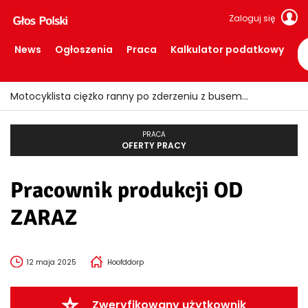
Zaloguj się
News
Ogłoszenia
Praca
Kalkulator podatkowy
Motocyklista ciężko ranny po zderzeniu z busem
PRACA
OFERTY PRACY
Pracownik produkcji OD
ZARAZ
12 maja 2025
Hoofddorp
Zweryfikowany użytkownik