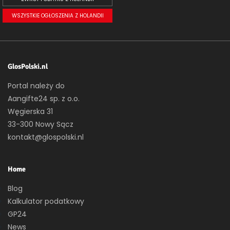
WSZYSTKIE OGŁOSZENIA Z HOLANDII
GlosPolski.nl
Portal należy do
Aangifte24 sp. z o.o.
Węgierska 31
33-300 Nowy Sącz
kontakt@glospolski.nl
Home
Blog
Kalkulator podatkowy
GP24
News