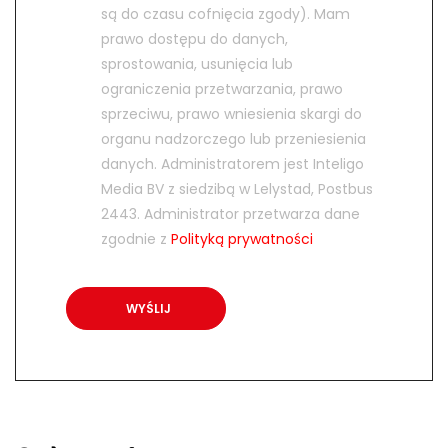
są do czasu cofnięcia zgody). Mam
prawo dostępu do danych,
sprostowania, usunięcia lub
ograniczenia przetwarzania, prawo
sprzeciwu, prawo wniesienia skargi do
organu nadzorczego lub przeniesienia
danych. Administratorem jest Inteligo
Media BV z siedzibą w Lelystad, Postbus
2443. Administrator przetwarza dane
zgodnie z
Polityką prywatności