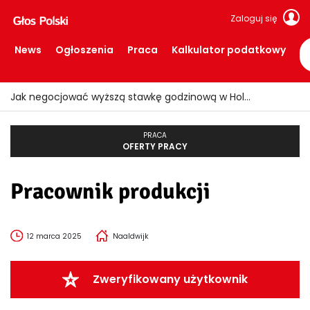
Zaloguj się
News
Ogłoszenia
Praca
Kalkulator podatkowy
Jak negocjować wyższą stawkę godzinową w Holandii?
PRACA
OFERTY PRACY
Pracownik produkcji
12 marca 2025
Naaldwijk
Zweryfikowany użytkownik