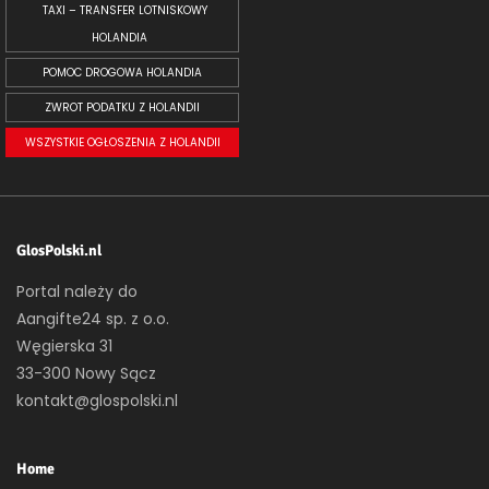
TAXI – TRANSFER LOTNISKOWY
HOLANDIA
POMOC DROGOWA HOLANDIA
ZWROT PODATKU Z HOLANDII
WSZYSTKIE OGŁOSZENIA Z HOLANDII
GlosPolski.nl
Portal należy do
Aangifte24 sp. z o.o.
Węgierska 31
33-300 Nowy Sącz
kontakt@glospolski.nl
Home