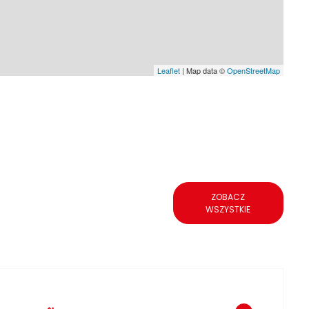
Leaflet
| Map data ©
OpenStreetMap
ZOBACZ
WSZYSTKIE