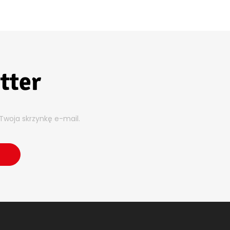
tter
Twoja skrzynkę e-mail.