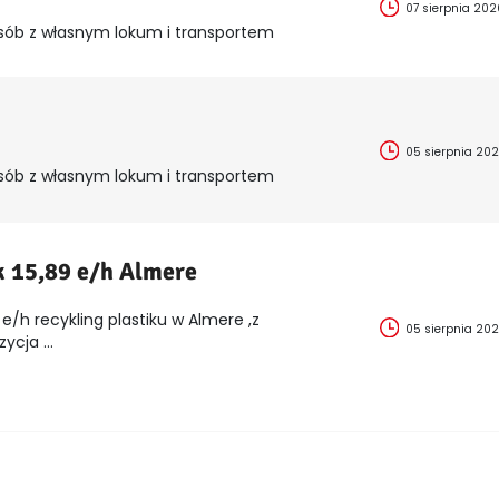
07 sierpnia 202
sób z własnym lokum i transportem
05 sierpnia 20
sób z własnym lokum i transportem
k 15,89 e/h Almere
e/h recykling plastiku w Almere ,z
05 sierpnia 20
cja ...