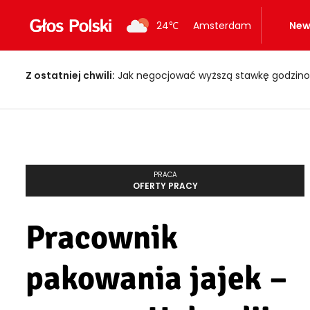
24
℃
Amsterdam
New
Z ostatniej chwili:
Jak negocjować wyższą stawkę godzino
PRACA
OFERTY PRACY
Pracownik
pakowania jajek –