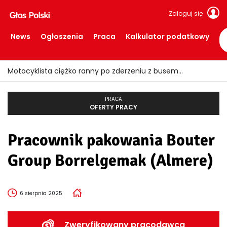
Zaloguj się
News
Ogłoszenia
Praca
Kalkulator podatkowy
Motocyklista ciężko ranny po zderzeniu z busem
PRACA
OFERTY PRACY
Pracownik pakowania Bouter
Group Borrelgemak (Almere)
6 sierpnia 2025
Zweryfikowany pracodawca