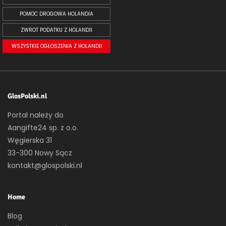
POMOC DROGOWA HOLANDIA
ZWROT PODATKU Z HOLANDII
WSZYSTKIE OGŁOSZENIA Z HOLANDII
GlosPolski.nl
Portal należy do
Aangifte24 sp. z o.o.
Węgierska 31
33-300 Nowy Sącz
kontakt@glospolski.nl
Home
Blog