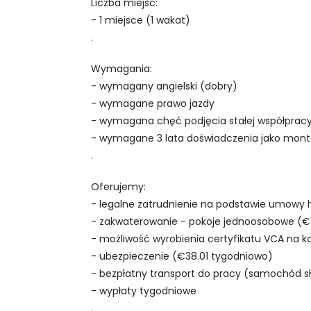
Liczba miejsc:
- 1 miejsce (1 wakat)
.
Wymagania:
- wymagany angielski (dobry)
- wymagane prawo jazdy
- wymagana chęć podjęcia stałej współprac
- wymagane 3 lata doświadczenia jako monte
.
Oferujemy:
- legalne zatrudnienie na podstawie umowy h
- zakwaterowanie - pokoje jednoosobowe (€
- możliwość wyrobienia certyfikatu VCA na 
- ubezpieczenie (€38.01 tygodniowo)
- bezpłatny transport do pracy (samochód s
- wypłaty tygodniowe
.