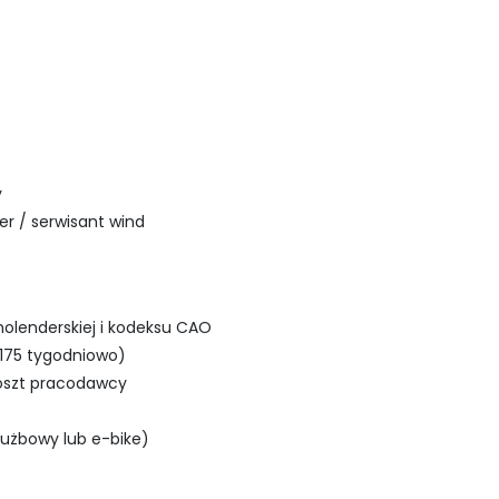
y
r / serwisant wind
olenderskiej i kodeksu CAO
175 tygodniowo)
koszt pracodawcy
łużbowy lub e-bike)