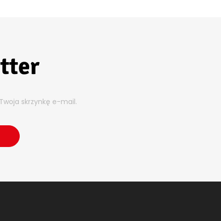
tter
Twoja skrzynkę e-mail.