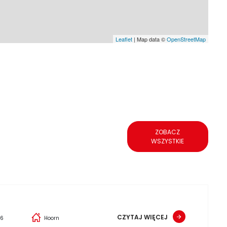
Leaflet
| Map data ©
OpenStreetMap
ZOBACZ
WSZYSTKIE
CZYTAJ WIĘCEJ
26
Hoorn