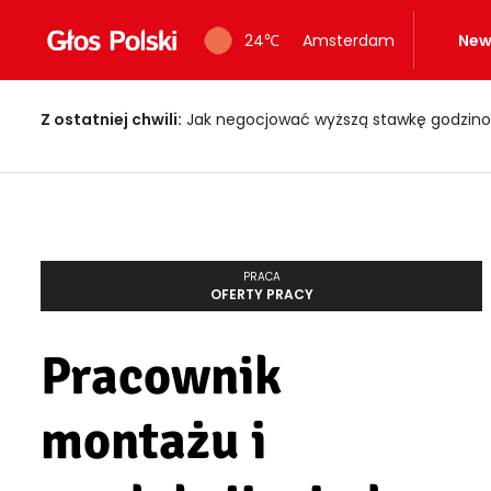
24
℃
Amsterdam
New
Z ostatniej chwili:
Jak negocjować wyższą stawkę godzino
PRACA
OFERTY PRACY
Pracownik
montażu i