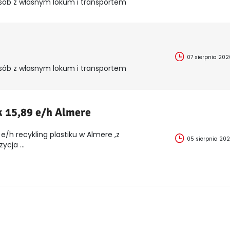
sób z własnym lokum i transportem
07 sierpnia 202
sób z własnym lokum i transportem
k 15,89 e/h Almere
e/h recykling plastiku w Almere ,z
05 sierpnia 20
cja ...