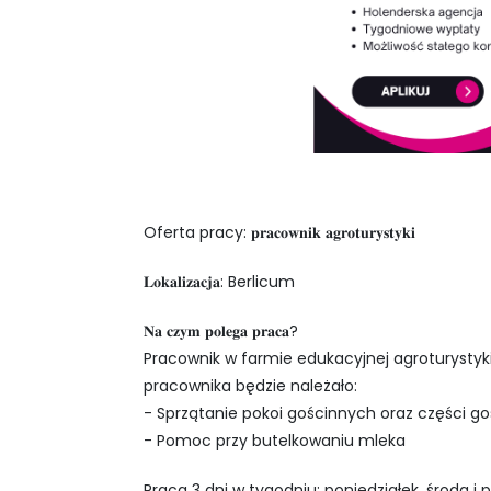
Oferta pracy: 𝐩𝐫𝐚𝐜𝐨𝐰𝐧𝐢𝐤 𝐚𝐠𝐫𝐨𝐭𝐮𝐫𝐲𝐬𝐭𝐲𝐤𝐢
𝐋𝐨𝐤𝐚𝐥𝐢𝐳𝐚𝐜𝐣𝐚: Berlicum
𝐍𝐚 𝐜𝐳𝐲𝐦 𝐩𝐨𝐥𝐞𝐠𝐚 𝐩𝐫𝐚𝐜𝐚?
Pracownik w farmie edukacyjnej agroturystyk
pracownika będzie należało:
- Sprzątanie pokoi gościnnych oraz części g
- Pomoc przy butelkowaniu mleka
Praca 3 dni w tygodniu: poniedziałek, środa i 