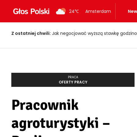
24
℃
Amsterdam
New
Z ostatniej chwili:
Jak negocjować wyższą stawkę godzino
PRACA
OFERTY PRACY
Pracownik
agroturystyki –