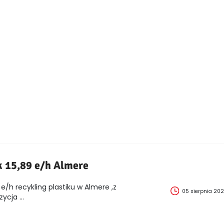
k 15,89 e/h Almere
e/h recykling plastiku w Almere ,z
05 sierpnia 20
cja ...