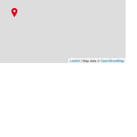
Leaflet
| Map data ©
OpenStreetMap