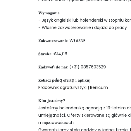
𝐖𝐲𝐦𝐚𝐠𝐚𝐧𝐢𝐚:
- Język angielski lub holenderski w stopniu
- Własne zakwaterowanie i dojazd do pracy
𝐙𝐚𝐤𝐰𝐚𝐭𝐞𝐫𝐨𝐰𝐚𝐧𝐢𝐞: WŁASNE
𝐒𝐭𝐚𝐰𝐤𝐚: €14,06
𝐙𝐚𝐝𝐳𝐰𝐨ń 𝐝𝐨 𝐧𝐚𝐬: (+31) 0857603529
𝐙𝐨𝐛𝐚𝐜𝐳 𝐩𝐞ł𝐧ą 𝐨𝐟𝐞𝐫𝐭ę 𝐢 𝐚𝐩𝐥𝐢𝐤𝐮𝐣:
Pracownik agroturystyki | Berlicum
𝐊𝐢𝐦 𝐣𝐞𝐬𝐭𝐞ś𝐦𝐲?
Jesteśmy holenderską agencją z 19-letnim 
umiejętności. Oferty skierowane są głównie d
miejscowościach.
Gwarantujemy stałe godziny w jednej firmie, 