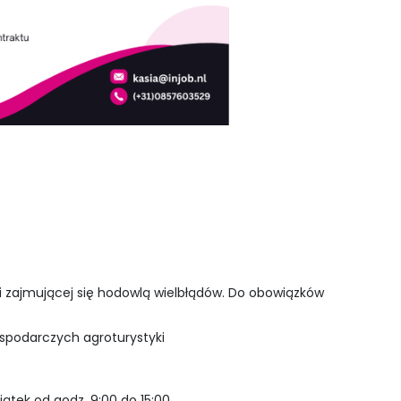
i zajmującej się hodowlą wielbłądów. Do obowiązków
ospodarczych agroturystyki
piątek od godz. 9:00 do 15:00