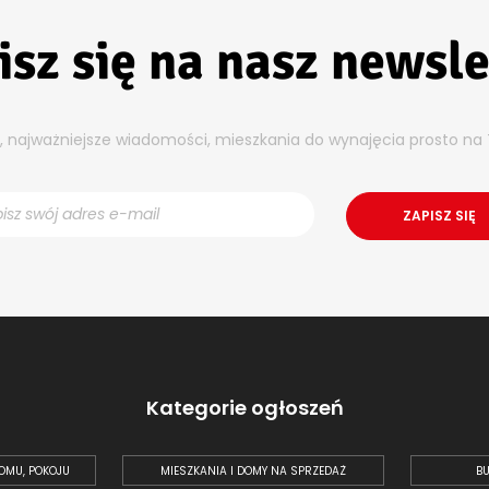
isz się na nasz newsle
y, najważniejsze wiadomości, mieszkania do wynajęcia prosto na 
Kategorie ogłoszeń
OMU, POKOJU
MIESZKANIA I DOMY NA SPRZEDAŻ
BU