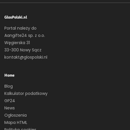
GlosPolski.nl
Portal należy do
Aangifte24 sp. z o.o.
Węgierska 31
33-300 Nowy Sącz
kontakt@glospolski.nl
Home
Blog
Kalkulator podatkowy
GP24
News
Ogłoszenia
Mapa HTML
Polityka cookies