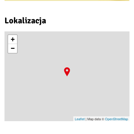
Lokalizacja
+
−
Leaflet
| Map data ©
OpenStreetMap