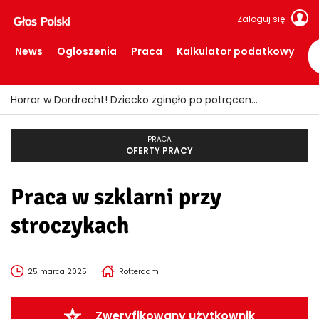
Zaloguj się
News
Ogłoszenia
Praca
Kalkulator podatkowy
Horror w Dordrecht! Dziecko zginęło po potrąceniu przez busa
PRACA
OFERTY PRACY
Praca w szklarni przy
stroczykach
25 marca 2025
Rotterdam
Zweryfikowany użytkownik