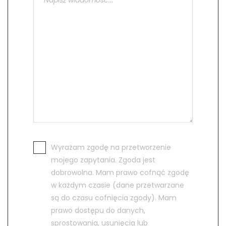
Wyrażam zgodę na przetworzenie
mojego zapytania. Zgoda jest
dobrowolna. Mam prawo cofnąć zgodę
w każdym czasie (dane przetwarzane
są do czasu cofnięcia zgody). Mam
prawo dostępu do danych,
sprostowania, usunięcia lub