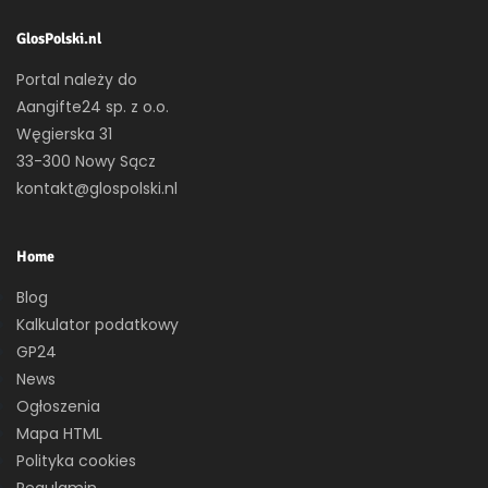
GlosPolski.nl
Portal należy do
Aangifte24 sp. z o.o.
Węgierska 31
33-300 Nowy Sącz
kontakt@glospolski.nl
Home
Blog
Kalkulator podatkowy
GP24
News
Ogłoszenia
Mapa HTML
Polityka cookies
Regulamin