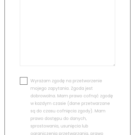
Wyrażam zgodę na przetworzenie
mojego zapytania. Zgoda jest
dobrowolna. Mam prawo cofnąć zgodę
w każdym czasie (dane przetwarzane
są do czasu cofnięcia zgody). Mam
prawo dostępu do danych,
sprostowania, usunięcia lub
ograniczenia przetwarzania, prawo