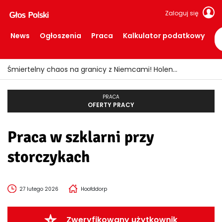
Zaloguj się
News
Ogłoszenia
Praca
Kalkulator podatkowy
Śmiertelny chaos na granicy z Niemcami! Holendrzy żądają interwencji ministra
PRACA
OFERTY PRACY
Praca w szklarni przy
storczykach
27 lutego 2026
Hoofddorp
Zweryfikowany użytkownik