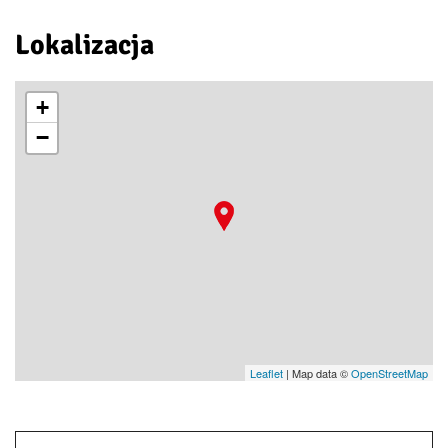
Lokalizacja
+
−
Leaflet
| Map data ©
OpenStreetMap