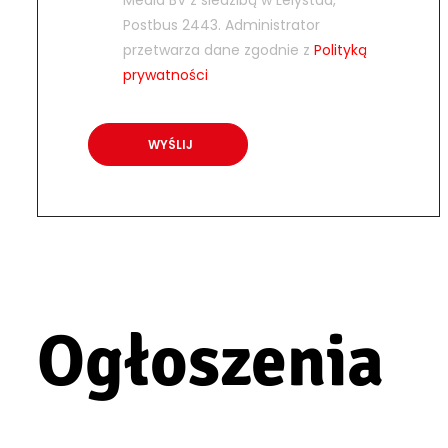
Media BV z siedzibą w Lelystad,
Postbus 2443. Administrator
przetwarza dane zgodnie z
Polityką
prywatności
Ogłoszenia