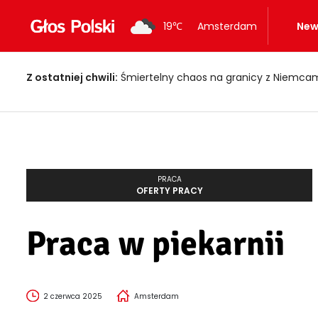
19
℃
Amsterdam
New
Z ostatniej chwili:
Śmiertelny chaos na granicy z Niemcami! Holendr
PRACA
OFERTY PRACY
Praca w piekarnii
2 czerwca 2025
Amsterdam