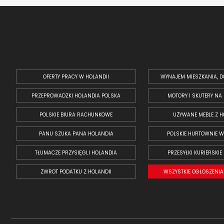
OFERTY PRACY W HOLANDII
WYNAJEM MIESZKANIA, D
PRZEPROWADZKI HOLANDIA POLSKA
MOTORY I SKUTERY NA
POLSKIE BIURA RACHUNKOWE
UŻYWANE MEBLE Z H
PANU SZUKA PANA HOLANDIA
POLSKIE HURTOWNIE W
TŁUMACZE PRZYSIĘGLI HOLANDIA
PRZESYŁKI KURIERSKIE
ZWROT PODATKU Z HOLANDII
WSZYSTKIE OGŁOSZENIA 