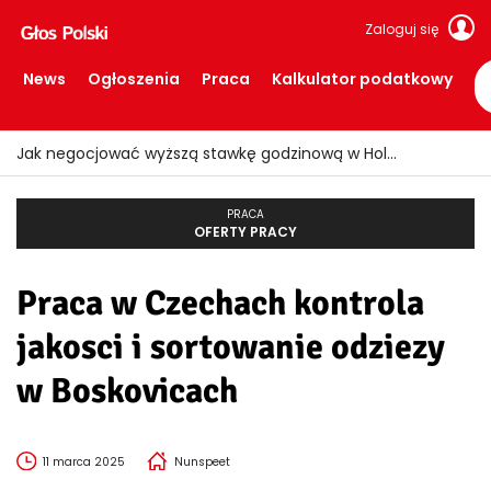
Zaloguj się
News
Ogłoszenia
Praca
Kalkulator podatkowy
Jak negocjować wyższą stawkę godzinową w Holandii?
PRACA
OFERTY PRACY
Praca w Czechach kontrola
jakosci i sortowanie odziezy
w Boskovicach
11 marca 2025
Nunspeet