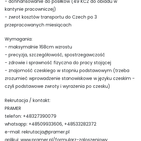
- dofinansowanie do posiłków (49 KCZ do obiadu w
kantynie pracowniczej)
- zwrot kosztów transportu do Czech po 3
przepracowanych miesiącach
Wymagania:
- maksymalnie 168cm wzrostu
- precyzja, szczegółowość, spostrzegawczość
- zdrowie i sprawność fizyczna do pracy stojącej
- znajomość czeskiego w stopniu podstawowym (trzeba
zrozumieć wprowadzenie stanowiskowe w języku czeskim -
czyli podstawowe zwroty i wyrażenia po czesku)
Rekrutacja / kontakt:
PRAMER
telefon: +48327390079
whatsapp: +48509933606, +48533282372
e-mail:
rekrutacja@pramer.pl
aplikuj: www.pramer.pl/formularz-zgloszeniowy