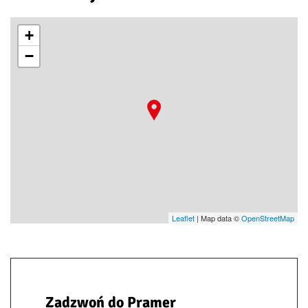
+
−
Leaflet
| Map data ©
OpenStreetMap
Zadzwoń do Pramer