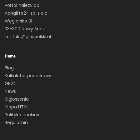
Portal należy do
Aangifte24 sp. z o.o.
Węgierska 31
33-300 Nowy Sącz
kontakt@glospolski.nl
Home
Blog
Kalkulator podatkowy
GP24
News
Ogłoszenia
Mapa HTML
Polityka cookies
Regulamin