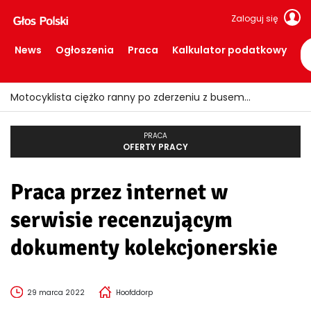
Zaloguj się
News
Ogłoszenia
Praca
Kalkulator podatkowy
Motocyklista ciężko ranny po zderzeniu z busem
PRACA
OFERTY PRACY
Praca przez internet w
serwisie recenzującym
dokumenty kolekcjonerskie
29 marca 2022
Hoofddorp