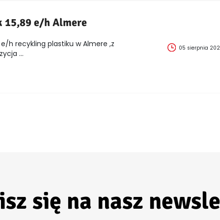
k 15,89 e/h Almere
e/h recykling plastiku w Almere ,z
05 sierpnia 20
cja ...
isz się na nasz newsle