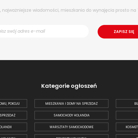
y, najważniejsze wiadomości, mieszkania do wynajęcia prosto na 
Kategorie ogłoszeń
OMU, POKOJU
MIESZKANIA I DOMY NA SPRZEDAŻ
BU
 SPRZEDAŻ
SAMOCHODY HOLANDIA
OLANDII
WARSZTATY SAMOCHODOWE
KOSMET