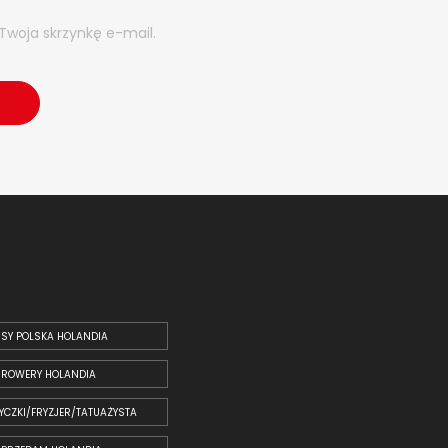
Twoja skrzynkę e-mail.
SY POLSKA HOLANDIA
ROWERY HOLANDIA
YCZKI/FRYZJER/TATUAŻYSTA