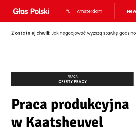
℃
Amsterdam
New
Z ostatniej chwili:
Jak negocjować wyższą stawkę godzino
PRACA
OFERTY PRACY
Praca produkcyjna
w Kaatsheuvel