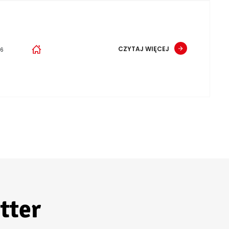
CZYTAJ WIĘCEJ
26
tter