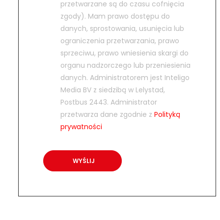
przetwarzane są do czasu cofnięcia
zgody). Mam prawo dostępu do
danych, sprostowania, usunięcia lub
ograniczenia przetwarzania, prawo
sprzeciwu, prawo wniesienia skargi do
organu nadzorczego lub przeniesienia
danych. Administratorem jest Inteligo
Media BV z siedzibą w Lelystad,
Postbus 2443. Administrator
przetwarza dane zgodnie z
Polityką
prywatności