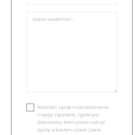
Wyrażam zgodę na przetworzenie
mojego zapytania. Zgoda jest
dobrowolna. Mam prawo cofnąć
zgodę w każdym czasie (dane