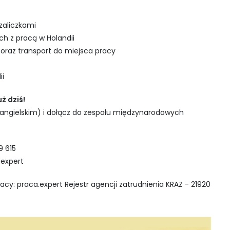
zaliczkami
h z pracą w Holandii
 oraz transport do miejsca pracy
ii
ż dziś!
 angielskim) i dołącz do zespołu międzynarodowych
9 615
.expert
racy: praca.expert Rejestr agencji zatrudnienia KRAZ - 21920