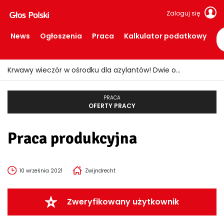
Zaloguj się
News
Ogłoszenia
Praca
Kalkulator podatkowy
Krwawy wieczór w ośrodku dla azylantów! Dwie osoby ranne po ataku nożem
PRACA
OFERTY PRACY
Praca produkcyjna
10 września 2021
Zwijndrecht
Zweryfikowany użytkownik