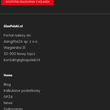
WSZYSTKIE OGŁOSZENIA Z HOLANDII
GlosPolski.nl
Portal należy do
Aangifte24 sp. z o.o.
Węgierska 31
33-300 Nowy Sącz
kontakt@glospolski.nl
Home
Blog
Kalkulator podatkowy
GP24
News
Ogłoszenia