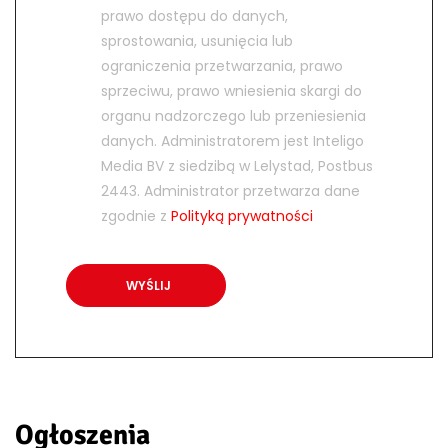
prawo dostępu do danych,
sprostowania, usunięcia lub
ograniczenia przetwarzania, prawo
sprzeciwu, prawo wniesienia skargi do
organu nadzorczego lub przeniesienia
danych. Administratorem jest Inteligo
Media BV z siedzibą w Lelystad, Postbus
2443. Administrator przetwarza dane
zgodnie z
Polityką prywatności
Ogłoszenia