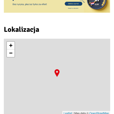
Lokalizacja
+
−
Leaflet
| Map data ©
OpenStreetMap