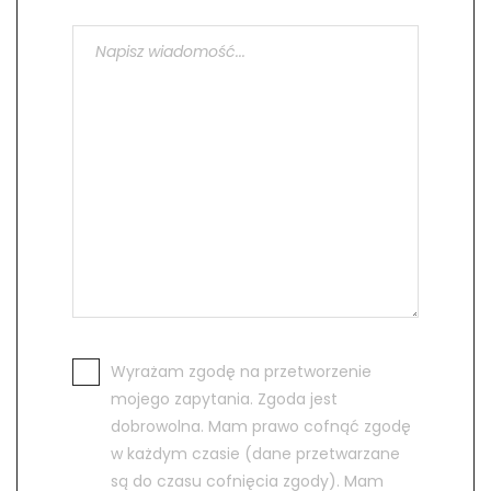
Wyrażam zgodę na przetworzenie
mojego zapytania. Zgoda jest
dobrowolna. Mam prawo cofnąć zgodę
w każdym czasie (dane przetwarzane
są do czasu cofnięcia zgody). Mam