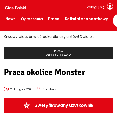
Zaloguj się
News
Ogłoszenia
Praca
Kalkulator podatkowy
Krwawy wieczór w ośrodku dla azylantów! Dwie osoby ranne po ataku nożem
PRACA
OFERTY PRACY
Praca okolice Monster
27 lutego 2026
Naaldwijk
Zweryfikowany użytkownik