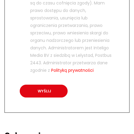
są do czasu cofnięcia zgody). Mam
prawo dostępu do danych,
sprostowania, usunięcia lub
ograniczenia przetwarzania, prawo
sprzeciwu, prawo wniesienia skargi do
organu nadzorczego lub przeniesienia
danych. Administratorem jest Inteligo
Media BV z siedzibą w Lelystad, Postbus
2443. Administrator przetwarza dane
zgodnie z
Polityką prywatności