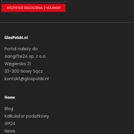
WSZYSTKIE OGŁOSZENIA Z HOLANDII
GlosPolski.nl
Portal należy do
Aangifte24 sp. z o.o.
Węgierska 31
33-300 Nowy Sącz
kontakt@glospolski.nl
Home
Blog
Kalkulator podatkowy
GP24
News