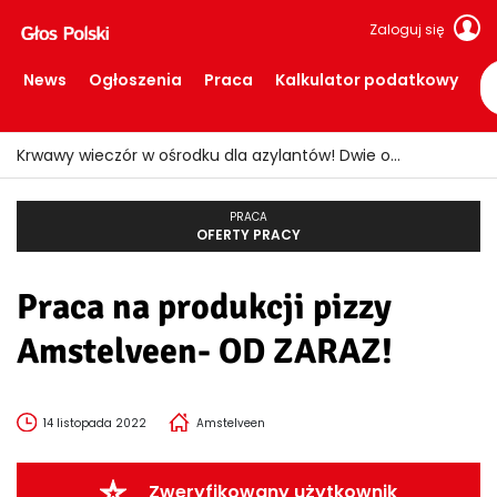
Zaloguj się
News
Ogłoszenia
Praca
Kalkulator podatkowy
Krwawy wieczór w ośrodku dla azylantów! Dwie osoby ranne po ataku nożem
PRACA
OFERTY PRACY
Praca na produkcji pizzy
Amstelveen- OD ZARAZ!
14 listopada 2022
Amstelveen
Zweryfikowany użytkownik