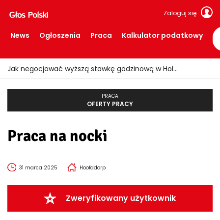
Zaloguj się
News
Ogłoszenia
Praca
Kalkulator podatkowy
Jak negocjować wyższą stawkę godzinową w Holandii?
PRACA
OFERTY PRACY
Praca na nocki
31 marca 2025
Hoofddorp
Zweryfikowany użytkownik