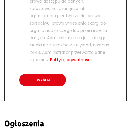
prawo dostępu do danych,
sprostowania, usunięcia lub
ograniczenia przetwarzania, prawo
sprzeciwu, prawo wniesienia skargi do
organu nadzorczego lub przeniesienia
danych. Administratorem jest Inteligo
Media BV z siedzibą w Lelystad, Postbus
2443. Administrator przetwarza dane
zgodnie z
Polityką prywatności
Ogłoszenia