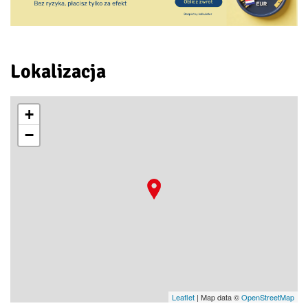
Lokalizacja
+
−
Leaflet
| Map data ©
OpenStreetMap