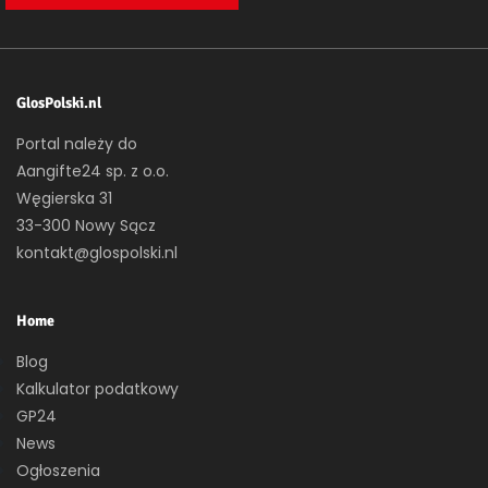
GlosPolski.nl
Portal należy do
Aangifte24 sp. z o.o.
Węgierska 31
33-300 Nowy Sącz
kontakt@glospolski.nl
Home
Blog
Kalkulator podatkowy
GP24
News
Ogłoszenia