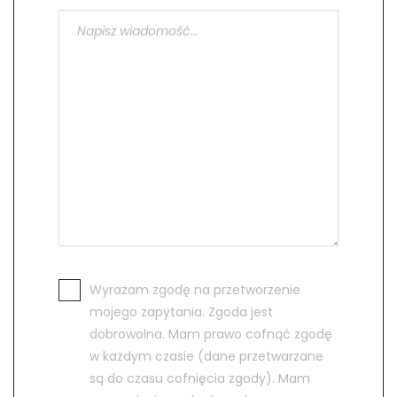
Wyrażam zgodę na przetworzenie
mojego zapytania. Zgoda jest
dobrowolna. Mam prawo cofnąć zgodę
w każdym czasie (dane przetwarzane
są do czasu cofnięcia zgody). Mam