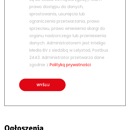
prawo dostępu do danych,
sprostowania, usunięcia lub
ograniczenia przetwarzania, prawo
sprzeciwu, prawo wniesienia skargi do
organu nadzorczego lub przeniesienia
danych. Administratorem jest Inteligo
Media BV z siedzibą w Lelystad, Postbus
2443. Administrator przetwarza dane
zgodnie z
Polityką prywatności
Ogłoszenia