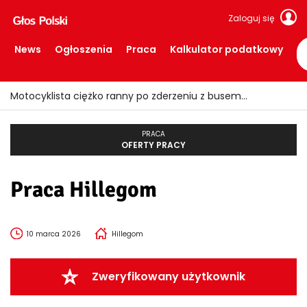
Zaloguj się
News
Ogłoszenia
Praca
Kalkulator podatkowy
Motocyklista ciężko ranny po zderzeniu z busem
PRACA
OFERTY PRACY
Praca Hillegom
10 marca 2026
Hillegom
Zweryfikowany użytkownik