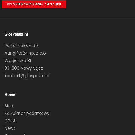
WSZYSTKIE OGŁOSZENIA Z HOLANDII
GlosPolski.nl
Portal należy do
Aangifte24 sp. z o.o.
Węgierska 31
33-300 Nowy Sącz
kontakt@glospolski.nl
Home
Blog
Kalkulator podatkowy
GP24
News