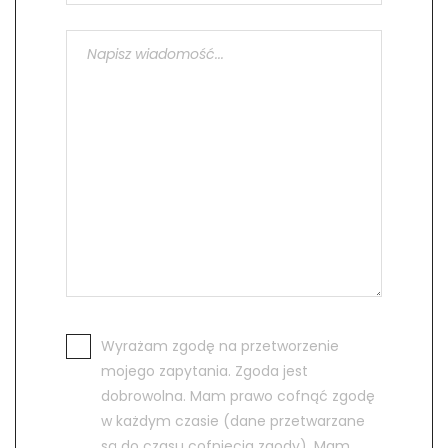
Wyrażam zgodę na przetworzenie
mojego zapytania. Zgoda jest
dobrowolna. Mam prawo cofnąć zgodę
w każdym czasie (dane przetwarzane
są do czasu cofnięcia zgody). Mam