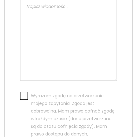
Wyrażam zgodę na przetworzenie
mojego zapytania. Zgoda jest
dobrowolna. Mam prawo cofnąć zgodę
w każdym czasie (dane przetwarzane
są do czasu cofnięcia zgody). Mam
prawo dostępu do danych,