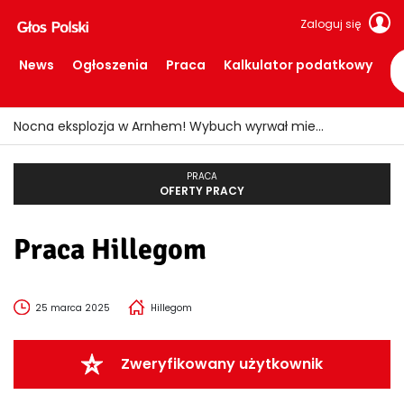
Zaloguj się
News
Ogłoszenia
Praca
Kalkulator podatkowy
Nocna eksplozja w Arnhem! Wybuch wyrwał mieszkańców ze snu i wybił szyby
PRACA
OFERTY PRACY
Praca Hillegom
25 marca 2025
Hillegom
Zweryfikowany użytkownik