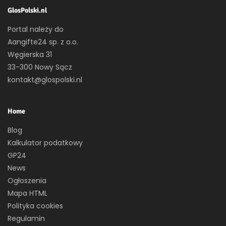
GlosPolski.nl
Portal należy do
Aangifte24 sp. z o.o.
Węgierska 31
33-300 Nowy Sącz
kontakt@glospolski.nl
Home
Blog
Kalkulator podatkowy
GP24
News
Ogłoszenia
Mapa HTML
Polityka cookies
Regulamin