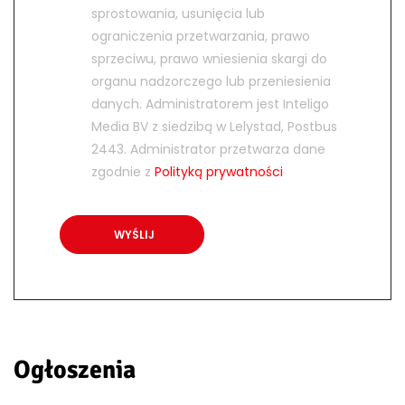
sprostowania, usunięcia lub
ograniczenia przetwarzania, prawo
sprzeciwu, prawo wniesienia skargi do
organu nadzorczego lub przeniesienia
danych. Administratorem jest Inteligo
Media BV z siedzibą w Lelystad, Postbus
2443. Administrator przetwarza dane
zgodnie z
Polityką prywatności
Ogłoszenia