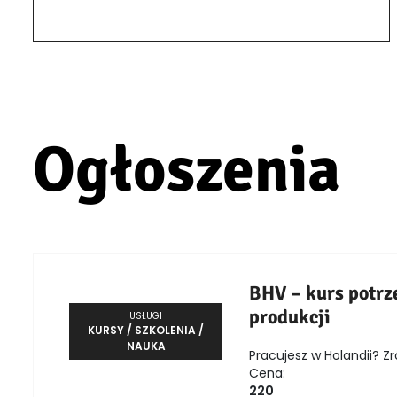
Ogłoszenia
BHV – kurs potrz
produkcji
USŁUGI
KURSY / SZKOLENIA /
NAUKA
Pracujesz w Holandii? Zr
Cena:
220