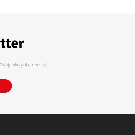
tter
Twoja skrzynkę e-mail.