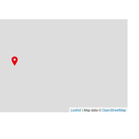
Leaflet
| Map data ©
OpenStreetMap