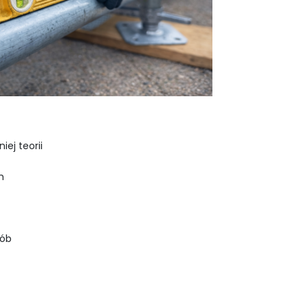
iej teorii
m
sób