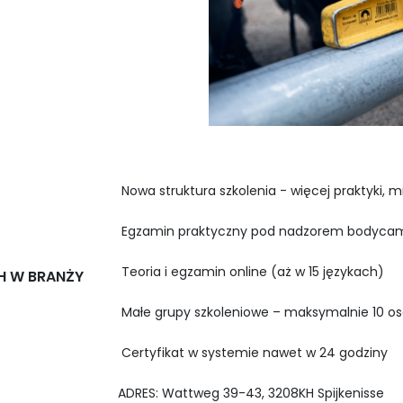
Nowa struktura szkolenia - więcej praktyki, mn
Egzamin praktyczny pod nadzorem bodyca
Teoria i egzamin online (aż w 15 językach)
H W BRANŻY
Małe grupy szkoleniowe – maksymalnie 10 o
Certyfikat w systemie nawet w 24 godziny
ADRES: Wattweg 39-43, 3208KH Spijkenisse