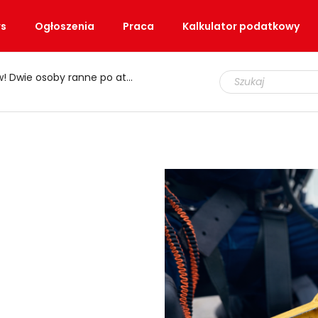
s
Ogłoszenia
Praca
Kalkulator podatkowy
e osoby ranne po ataku nożem