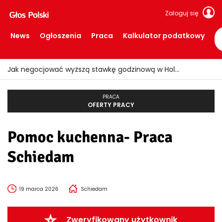
Zaloguj się
News
Ogłoszenia
Praca
Kalkulator podatkowy
Jak negocjować wyższą stawkę godzinową w Holandii?
PRACA
OFERTY PRACY
Pomoc kuchenna- Praca
Schiedam
19 marca 2026
Schiedam
Zweryfikowany użytkownik