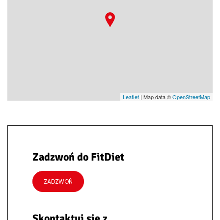
Leaflet
| Map data ©
OpenStreetMap
Zadzwoń do FitDiet
ZADZWOŃ
Skontaktuj się z