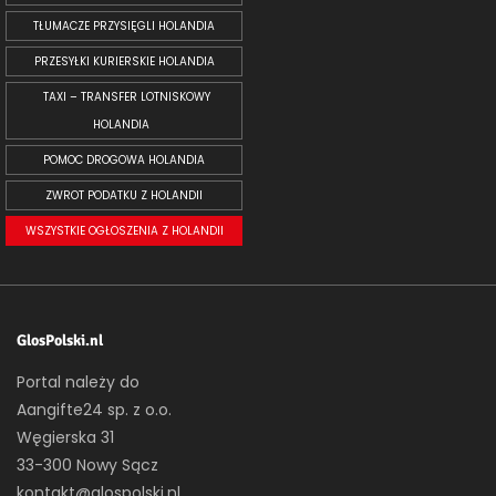
TŁUMACZE PRZYSIĘGLI HOLANDIA
PRZESYŁKI KURIERSKIE HOLANDIA
TAXI – TRANSFER LOTNISKOWY
HOLANDIA
POMOC DROGOWA HOLANDIA
ZWROT PODATKU Z HOLANDII
WSZYSTKIE OGŁOSZENIA Z HOLANDII
GlosPolski.nl
Portal należy do
Aangifte24 sp. z o.o.
Węgierska 31
33-300 Nowy Sącz
kontakt@glospolski.nl