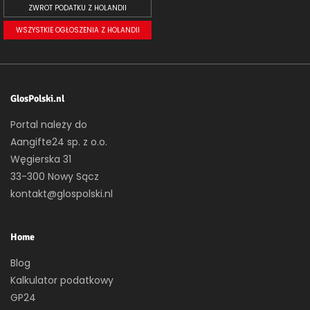
ZWROT PODATKU Z HOLANDII
WSZYSTKIE OGŁOSZENIA Z HOLANDII
GlosPolski.nl
Portal należy do
Aangifte24 sp. z o.o.
Węgierska 31
33-300 Nowy Sącz
kontakt@glospolski.nl
Home
Blog
Kalkulator podatkowy
GP24