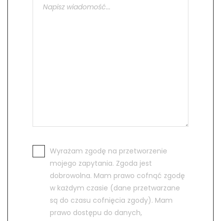
Wyrażam zgodę na przetworzenie
mojego zapytania. Zgoda jest
dobrowolna. Mam prawo cofnąć zgodę
w każdym czasie (dane przetwarzane
są do czasu cofnięcia zgody). Mam
prawo dostępu do danych,