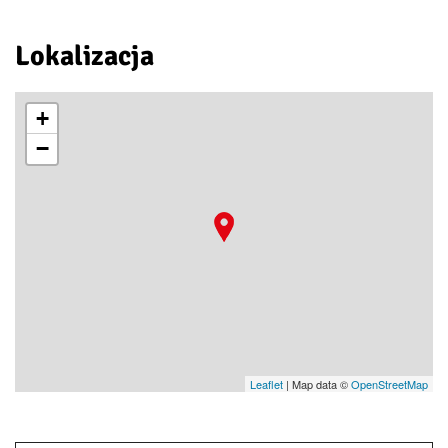
Lokalizacja
+
−
Leaflet
| Map data ©
OpenStreetMap