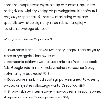
pomoże Twojej firmie wyróżnić się w tłumie! Dzięki nam
zdobędziesz większy zasięg 📢, przyciągniesz klientów 👥 i
zwiększysz sprzedaż 💰! Zostaw marketing w rękach
specjalistów i skup się na tym, co robisz najlepiej –
rozwijaniu swojego biznesu!
W czym możemy Ci pomóc?
✅ Tworzenie treści – chwytliwe posty, angażujące artykuły,
które przyciągnie klientów! 📖✍️
✅ Kampanie reklamowe – skutecznie i trafnie! Facebook
Ads, Google Ads i inne – maksymalna skuteczność przy
optymalnym budżecie! 🎯💰
✅ Budowanie marki – od strategii po wizerunek! Pokażemy
światu, kim jesteś i dlaczego warto Ci zaufać! 💼✨
✅ Strony i sklepy internetowe – nowoczesne, responsywne,
skrojone na miarę Twojego biznesu! 🌐🚀