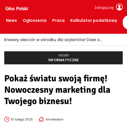
Zaloguj się
News
Ogłoszenia
Praca
Kalkulator podatkowy
Krwawy wieczór w ośrodku dla azylantów! Dwie osoby ranne po ataku nożem
USŁUGI
INFORMATYCZNE
Pokaż światu swoją firmę!
Nowoczesny marketing dla
Twojego biznesu!
10 lutego 2025
Amsterdam