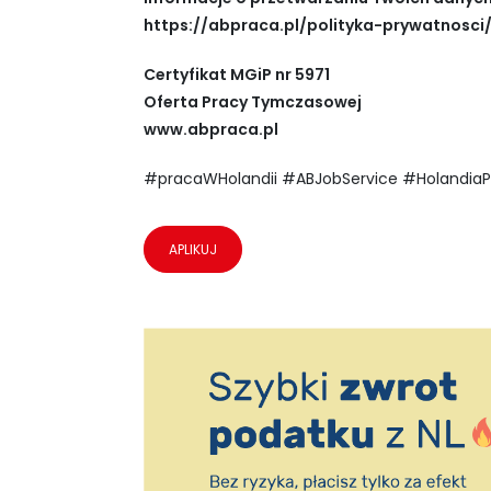
https://abpraca.pl/polityka-prywatnosci
Certyfikat MGiP nr 5971
Oferta Pracy Tymczasowej
www.abpraca.pl
#pracaWHolandii #ABJobService #HolandiaP
APLIKUJ