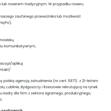
 lub rowerem tradycyjnym. W przypadku roweru
u naszego zaufanego przewoźnika lub możliwość
PayPo),
nowisku,
pniu komunikatywnym,
aca.pl/aplikuj
ontakt/
my polską agencją zatrudnienia (nr cert. 5971) z 21-letnim
u, Lublinie, Bydgoszczy i Rzeszowie rekrutującą na rynek
 kadry dla firm z sektora agrarnego, produkcyjnego,
o.
ch osobowych