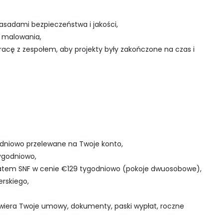
zasadami bezpieczeństwa i jakości,
o malowania,
pracę z zespołem, aby projekty były zakończone na czas i
odniowo przelewane na Twoje konto,
ygodniowo,
katem SNF w cenie €129 tygodniowo (pokoje dwuosobowe),
rskiego,
awiera Twoje umowy, dokumenty, paski wypłat, roczne