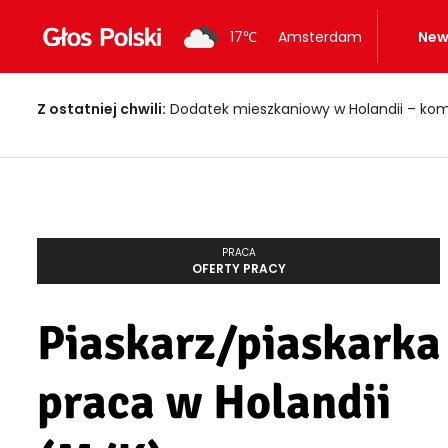
17
℃
Amsterdam
New
Z ostatniej chwili:
Dodatek mieszkaniowy w Holandii – kom
PRACA
OFERTY PRACY
Piaskarz/piaskarka
praca w Holandii