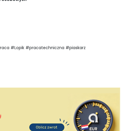
/
raca #Lopik #pracatechniczna #piaskarz