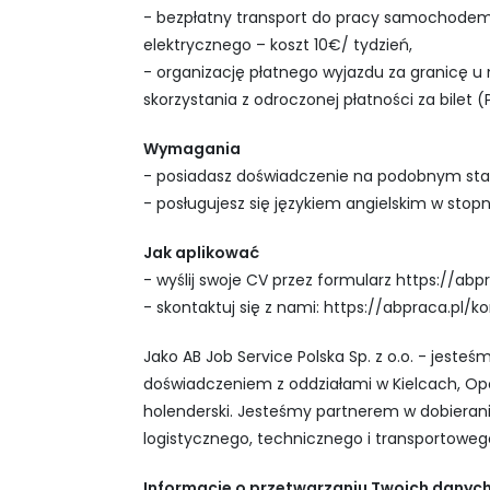
- bezpłatny transport do pracy samochodem
elektrycznego – koszt 10€/ tydzień,
- organizację płatnego wyjazdu za granicę 
skorzystania z odroczonej płatności za bilet (
Wymagania
- posiadasz doświadczenie na podobnym sta
- posługujesz się językiem angielskim w sto
Jak aplikować
- wyślij swoje CV przez formularz https://abpr
- skontaktuj się z nami: https://abpraca.pl/k
Jako AB Job Service Polska Sp. z o.o. - jesteś
doświadczeniem z oddziałami w Kielcach, Opol
holenderski. Jesteśmy partnerem w dobieraniu
logistycznego, technicznego i transportoweg
Informacje o przetwarzaniu Twoich dany