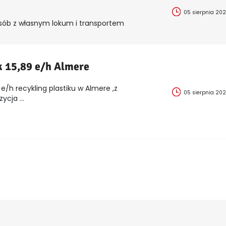
05 sierpnia 20
sób z własnym lokum i transportem
k 15,89 e/h Almere
e/h recykling plastiku w Almere ,z
05 sierpnia 20
cja ...