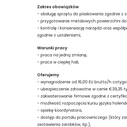
Zakres obowiązków
- obsługę sprzętu do piaskowania zgodnie z 
- przygotowanie metalowych powierzchni d
- kontrolę i konserwację narzędzi oraz współ
zgodnie z ustaleniami,
Warunki pracy
- praca na jedną zmianę,
- praca w ciepłej hali,
Oferujemy
- wynagrodzenie od 16,00 EU brutto/h cotyg
- ubezpieczenie zdrowotne w cenie €39,35 t
- zakwaterowanie firmowe zgodne z certyfi
- możliwość rozpoczęcia kursu języka holende
- opiekę koordynatora,
- dostęp do portalu pracowniczego (który z
zestawienia zarobków, itp.),