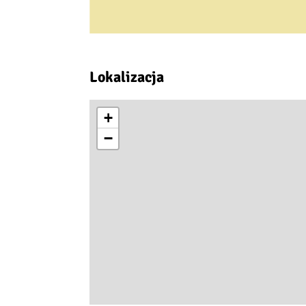
Lokalizacja
+
−