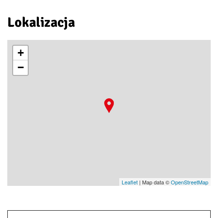
Lokalizacja
+
−
Leaflet
| Map data ©
OpenStreetMap