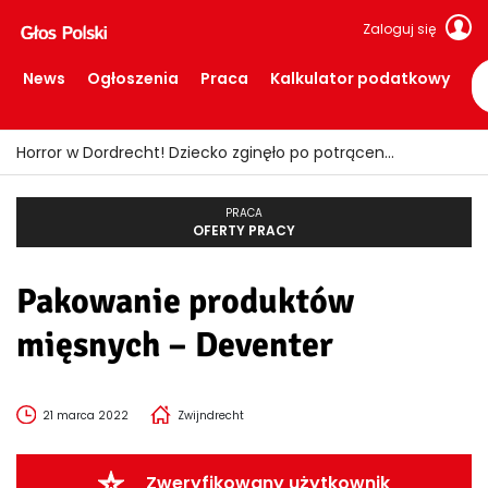
Zaloguj się
News
Ogłoszenia
Praca
Kalkulator podatkowy
Horror w Dordrecht! Dziecko zginęło po potrąceniu przez busa
PRACA
OFERTY PRACY
Pakowanie produktów
mięsnych – Deventer
21 marca 2022
Zwijndrecht
Zweryfikowany użytkownik