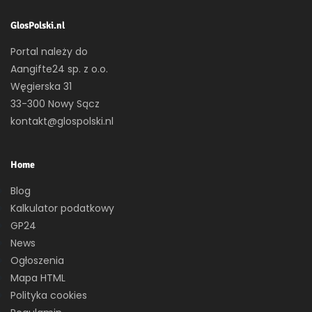
GlosPolski.nl
Portal należy do
Aangifte24 sp. z o.o.
Węgierska 31
33-300 Nowy Sącz
kontakt@glospolski.nl
Home
Blog
Kalkulator podatkowy
GP24
News
Ogłoszenia
Mapa HTML
Polityka cookies