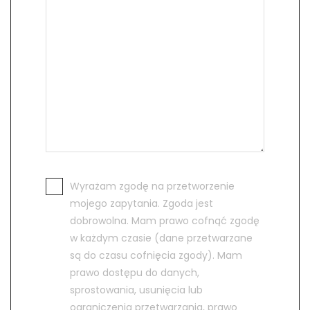
Wyrażam zgodę na przetworzenie
mojego zapytania. Zgoda jest
dobrowolna. Mam prawo cofnąć zgodę
w każdym czasie (dane przetwarzane
są do czasu cofnięcia zgody). Mam
prawo dostępu do danych,
sprostowania, usunięcia lub
ograniczenia przetwarzania, prawo