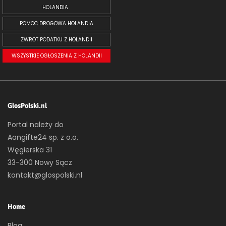
HOLANDIA
POMOC DROGOWA HOLANDIA
ZWROT PODATKU Z HOLANDII
WSZYSTKIE OGŁOSZENIA Z HOLANDII
GlosPolski.nl
Portal należy do
Aangifte24 sp. z o.o.
Węgierska 31
33-300 Nowy Sącz
kontakt@glospolski.nl
Home
Blog