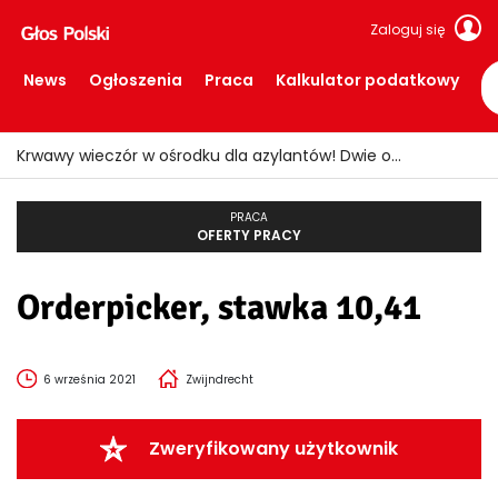
Zaloguj się
News
Ogłoszenia
Praca
Kalkulator podatkowy
Krwawy wieczór w ośrodku dla azylantów! Dwie osoby ranne po ataku nożem
PRACA
OFERTY PRACY
Orderpicker, stawka 10,41
6 września 2021
Zwijndrecht
Zweryfikowany użytkownik