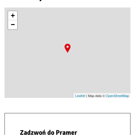
+
−
Leaflet
| Map data ©
OpenStreetMap
Zadzwoń do Pramer