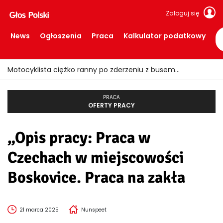
Zaloguj się
News
Ogłoszenia
Praca
Kalkulator podatkowy
Motocyklista ciężko ranny po zderzeniu z busem
PRACA
OFERTY PRACY
„Opis pracy: Praca w
Czechach w miejscowości
Boskovice. Praca na zakła
21 marca 2025
Nunspeet