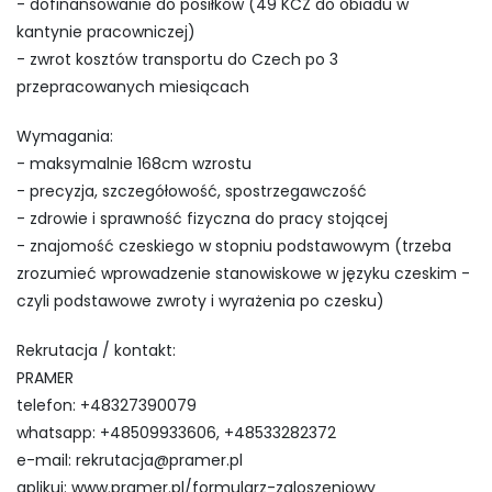
- dofinansowanie do posiłków (49 KCZ do obiadu w
kantynie pracowniczej)
- zwrot kosztów transportu do Czech po 3
przepracowanych miesiącach
Wymagania:
- maksymalnie 168cm wzrostu
- precyzja, szczegółowość, spostrzegawczość
- zdrowie i sprawność fizyczna do pracy stojącej
- znajomość czeskiego w stopniu podstawowym (trzeba
zrozumieć wprowadzenie stanowiskowe w języku czeskim -
czyli podstawowe zwroty i wyrażenia po czesku)
Rekrutacja / kontakt:
PRAMER
telefon: +48327390079
whatsapp: +48509933606, +48533282372
e-mail:
rekrutacja@pramer.pl
aplikuj: www.pramer.pl/formularz-zgloszeniowy