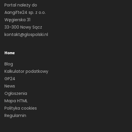
Portal należy do
Aangifte24 sp. z o.o.
Węgierska 31
33-300 Nowy Sącz
kontakt@glospolski.nl
Home
Blog
Kalkulator podatkowy
GP24
News
Ogłoszenia
Mapa HTML
Polityka cookies
Regulamin